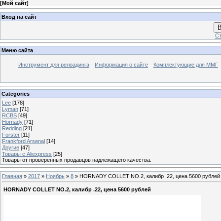
[
Мой сайт
]
Вход на сайт
В
Ст
Меню сайта
Инструмент для релоадинга
Информация о сайте
Комплектующие для ММГ
Categories
Lee
[178]
Lyman
[71]
RCBS
[49]
Hornady
[71]
Redding
[21]
Forster
[11]
Frankford Arsenal
[14]
Другие
[47]
Товары с Aliexpress
[25]
Товары от проверенных продавцов надлежащего качества.
Главная
»
2017
»
Ноябрь
»
8
» HORNADY COLLET NO.2, калибр .22, цена 5600 рублей
HORNADY COLLET NO.2, калибр .22, цена 5600 рублей