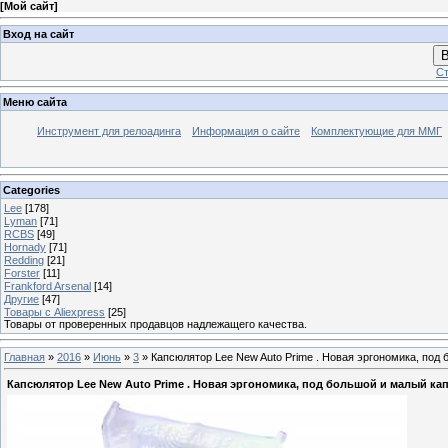
[
Мой сайт
]
Вход на сайт
В
Ст
Меню сайта
Инструмент для релоадинга
Информация о сайте
Комплектующие для ММГ
Categories
Lee
[178]
Lyman
[71]
RCBS
[49]
Hornady
[71]
Redding
[21]
Forster
[11]
Frankford Arsenal
[14]
Другие
[47]
Товары с Aliexpress
[25]
Товары от проверенных продавцов надлежащего качества.
Главная
»
2016
»
Июнь
»
3
» Капсюлятор Lee New Auto Prime . Новая эргономика, под
Капсюлятор Lee New Auto Prime . Новая эргономика, под большой и малый кап