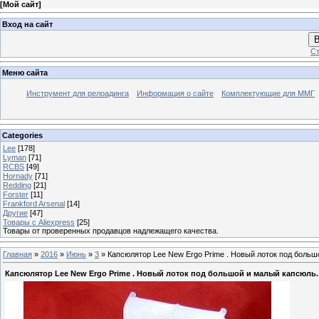
[
Мой сайт
]
Вход на сайт
В
Ст
Меню сайта
Инструмент для релоадинга
Информация о сайте
Комплектующие для ММГ
Categories
Lee
[178]
Lyman
[71]
RCBS
[49]
Hornady
[71]
Redding
[21]
Forster
[11]
Frankford Arsenal
[14]
Другие
[47]
Товары с Aliexpress
[25]
Товары от проверенных продавцов надлежащего качества.
Главная
»
2016
»
Июнь
»
3
» Капсюлятор Lee New Ergo Prime . Новый лоток под большо
Капсюлятор Lee New Ergo Prime . Новый лоток под большой и малый капсюль. 