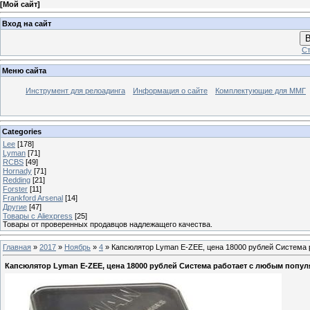
[
Мой сайт
]
Вход на сайт
В
Ст
Меню сайта
Инструмент для релоадинга
Информация о сайте
Комплектующие для ММГ
Categories
Lee
[178]
Lyman
[71]
RCBS
[49]
Hornady
[71]
Redding
[21]
Forster
[11]
Frankford Arsenal
[14]
Другие
[47]
Товары с Aliexpress
[25]
Товары от проверенных продавцов надлежащего качества.
Главная
»
2017
»
Ноябрь
»
4
» Капсюлятор Lyman E-ZEE, цена 18000 рублей Система
Капсюлятор Lyman E-ZEE, цена 18000 рублей Система работает с любым попу