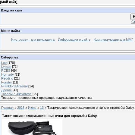
[
Мой сайт
]
Вход на сайт
В
Ст
Меню сайта
Инструмент для релоадинга
Информация о сайте
Комплектующие для ММГ
Categories
Lee
[178]
Lyman
[71]
RCBS
[49]
Hornady
[71]
Redding
[21]
Forster
[11]
Frankford Arsenal
[14]
Другие
[47]
Товары с Aliexpress
[25]
Товары от проверенных продавцов надлежащего качества.
Главная
»
2018
»
Июнь
»
13
» Тактические поляризационные очки для стрельбы Daisy.
Тактические поляризационные очки для стрельбы Daisy.