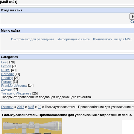
[
Мой сайт
]
Вход на сайт
В
Ст
Меню сайта
Инструмент для релоадинга
Информация о сайте
Комплектующие для ММГ
Categories
Lee
[178]
Lyman
[71]
RCBS
[49]
Hornady
[71]
Redding
[21]
Forster
[11]
Frankford Arsenal
[14]
Другие
[47]
Товары с Aliexpress
[25]
Товары от проверенных продавцов надлежащего качества.
Главная
»
2017
»
Май
»
22
» Гильзаулавливатель. Приспособление для улавливания о
Гильзаулавливатель. Приспособление для улавливания отстрелянных гильз.