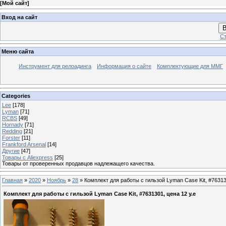
[
Мой сайт
]
Вход на сайт
В
Ст
Меню сайта
Инструмент для релоадинга
Информация о сайте
Комплектующие для ММГ
Categories
Lee
[178]
Lyman
[71]
RCBS
[49]
Hornady
[71]
Redding
[21]
Forster
[11]
Frankford Arsenal
[14]
Другие
[47]
Товары с Aliexpress
[25]
Товары от проверенных продавцов надлежащего качества.
Главная
»
2020
»
Ноябрь
»
28
» Комплект для работы с гильзой Lyman Case Kit, #76313
Комплект для работы с гильзой Lyman Case Kit, #7631301, цена 12 у.е