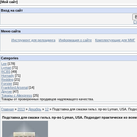
[
Мой сайт
]
Вход на сайт
В
Ст
Меню сайта
Инструмент для релоадинга
Информация о сайте
Комплектующие для ММГ
Categories
Lee
[178]
Lyman
[71]
RCBS
[49]
Hornady
[71]
Redding
[21]
Forster
[11]
Frankford Arsenal
[14]
Другие
[47]
Товары с Aliexpress
[25]
Товары от проверенных продавцов надлежащего качества.
Главная
»
2013
»
Декабрь
»
12
» Подставка для смазки гильз. пр-во Lyman, USA. Подх
Подставка для смазки гильз. пр-во Lyman, USA. Подходит практически ко всем