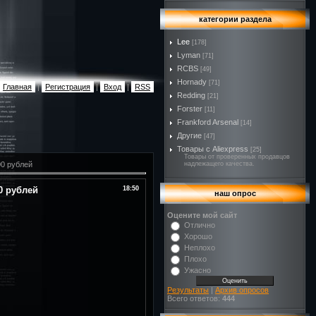
категории раздела
Lee
[178]
Lyman
[71]
RCBS
[49]
Hornady
[71]
Главная
|
Регистрация
|
Вход
|
RSS
Redding
[21]
Forster
[11]
Frankford Arsenal
[14]
Другие
[47]
Товары с Aliexpress
[25]
Товары от проверенных продавцов
00 рублей
надлежащего качества.
0 рублей
18:50
наш опрос
Оцените мой сайт
Отлично
Хорошо
Неплохо
Плохо
Ужасно
Результаты
|
Архив опросов
Всего ответов:
444