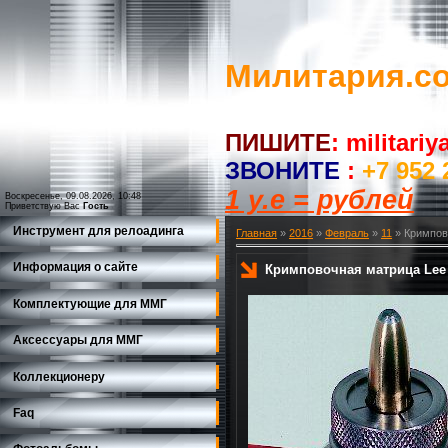
Милитария.c
ПИШИТЕ
:
militari
ЗВОНИТЕ
:
+7 952 
1 у.е = рублей
Воскресенье, 09.08.2026, 10:48
Приветствую Вас
Гость
Инструмент для релоадинга
Главная
»
2016
»
Февраль
»
11
» Кримпово
Информация о сайте
Кримповочная матрица Lee д
Комплектующие для ММГ
Аксессуары для ММГ
Коллекционеру
Faq