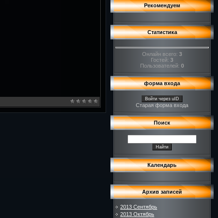
Рекомендуем
Статистика
Онлайн всего:
3
Гостей:
3
Пользователей:
0
форма входа
Войти через uID
Старая форма входа
Поиск
Календарь
Архив записей
2013 Сентябрь
2013 Октябрь