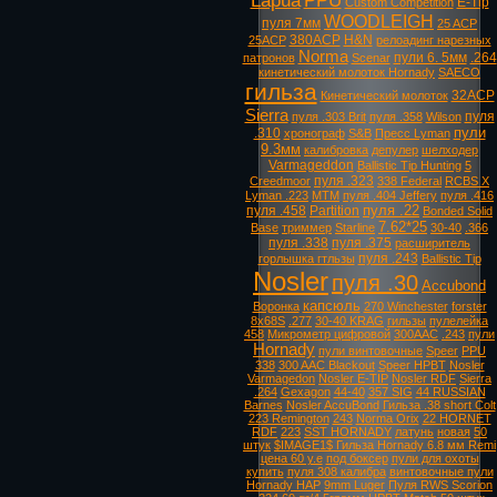
Lapua
PPU
E-Tip
Custom Competition
WOODLEIGH
пуля 7мм
25 ACP
380ACP
H&N
25ACP
релоадинг нарезных
Norma
пули 6. 5мм
.264
патронов
Scenar
кинетический молоток Hornady
SAECO
гильза
32ACP
Кинетический молоток
Sierra
пуля
пуля .303 Brit
пуля .358
Wilson
пули
.310
хронограф
S&B
Пресс Lyman
9.3мм
калибровка
депулер
шелходер
Varmageddon
Ballistic Tip Hunting
5
пуля .323
Creedmoor
338 Federal
RCBS X
Lyman .223
MTM
пуля .404 Jeffery
пуля .416
пуля .22
пуля .458
Partition
Bonded Solid
7.62*25
Base
триммер
Starline
30-40
.366
пуля .338
пуля .375
расширитель
пуля .243
горлышка гтльзы
Ballistic Tip
Nosler
пуля .30
Accubond
капсюль
Воронка
270 Winchester
forster
8х68S
.277
30-40 KRAG
гильзы
пулелейка
458
Микрометр цифровой
300AAC
.243
пули
Hornady
пули винтовочные
Speer
PPU
338
300 AAC Blackout
Speer HPBT
Nosler
Varmagedon
Nosler E-TIP
Nosler RDF
Sierra
.264
Gexagon
44-40
357 SIG
44 RUSSIAN
Barnes
Nosler AccuBond
Гильза .38 short Colt
223 Remington
243
Norma Orix
22 HORNET
RDF
223
SST HORNADY
латунь
новая
50
штук
$IMAGE1$ Гильза Hornady 6.8 мм Remi
цена 60 у.е
под боксер
пули для охоты
купить
пуля 308 калибра
винтовочные пули
Hornady HAP
9mm Luger
Пуля RWS Scorion