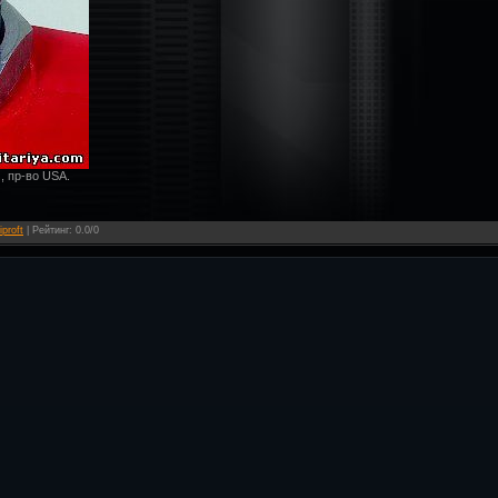
, пр-во USA.
iproft
|
Рейтинг
:
0.0
/
0