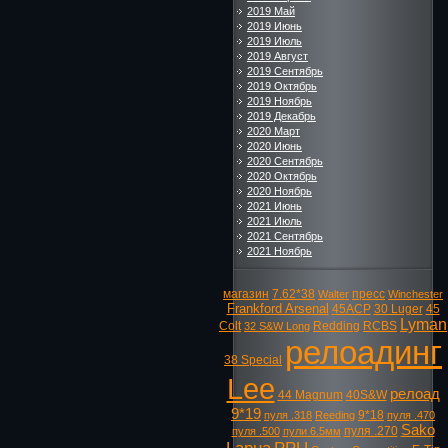
2019 Май
2019 Июнь
2019 Июль
2019 Август
2019 Сентябрь
2019 Октябрь
2019 Ноябрь
2019 Декабрь
2020 Март
2020 Июнь
2020 Сентябрь
2020 Октябрь
2020 Ноябрь
2021 Июнь
2021 Июль
2021 Сентябрь
2021 Ноябрь
магазин
7.62*38
пресс
Walter
Winchester
Frankford Arsenal
45ACP
30 Luger
45
Lyman
Colt
Redding
RCBS
32 S&W Long
релоадинг
38 Special
Lee
релоад
44 Magnum
40S&W
9*19
9*18
пуля .318
Reeding
пуля .470
Sako
пуля .270
пуля .500
пули 6.5мм