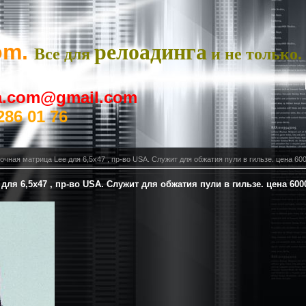
om.
релоадинга
Все для
и не только.
ya.com@gmail.com
286 01 76
чная матрица Lee для 6,5х47 , пр-во USA. Служит для обжатия пули в гильзе. цена 60
ля 6,5х47 , пр-во USA. Служит для обжатия пули в гильзе. цена 600