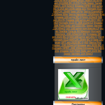
.224 69 gr/4
5грамм HPBT Match 50 штук
арт.2411868 ВС-0.276
Пуля Speer Target
Match .224 52gr/3
4грамм HPBT
100 штук
ВС-0.253 арт.1036 цена 101
Hornady ELD-
MATCH .264/6
5мм 147gr
Sierra GameKing
.243/6мм 90gr
Sierra Varminter .243/6mm
80gr
0 грамм 100 штук ВС-0
5mm 123gr/8
506
арт.26176
7грамм 100 штук арт.3077 ВС-0
663
Hornady ELD-X .308 212gr/13
9грамм
Soft Point Spitz арт.1023 ВС
Speer Varmint
.224 45gr/2
167 100 штук
под боксер LP
пр-
во Starline
Гильза 44 Magnum
Hornady
Interlock .338 225gr/14
397
6 грамм SP
арт.3320 ВС-0
554 100 штук
арт.26177
Пуля
Hornady ELD-MATCH .264/6
ВС-0
5мм 130
grain
SPT арт.2620 ВС-0
455
Sierra Pro-
Hunter .338 225gr/14
6грамм
арт.3039 ВС-0
Hornady HPBT .308 155gr/10грамм BTH
405
231
2грамм Soft Point Spitz арт.1029 ВС
Speer Varmint .224 50gr3
прайс лист
Партнеры