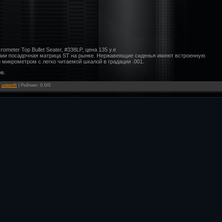
crometer Top Bullet Seater, #338LP, цена 135 у.е
ании посадочная матрица ST на рынке. Нержавеющие сиденья имеют встроенную
 микрометром с легко читаемой шкалой в градации .001.
в.
:
uniproft
|
Рейтинг
:
0.0
/
0