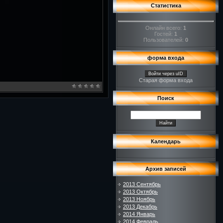
Статистика
Онлайн всего:
1
Гостей:
1
Пользователей:
0
форма входа
Войти через uID
Старая форма входа
Поиск
Календарь
Архив записей
2013 Сентябрь
2013 Октябрь
2013 Ноябрь
2013 Декабрь
2014 Январь
2014 Февраль