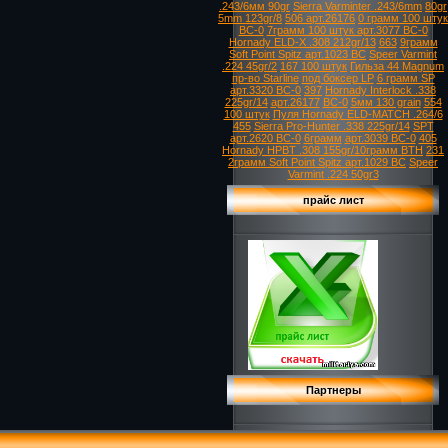
.243/6мм 90gr
Sierra Varminter .243/6mm
80gr
5mm 123gr/8
506 арт.26176
0 грамм 100 штук
ВС-0
7грамм 100 штук арт.3077 ВС-0
Hornady ELD-X .308 212gr/13
663
9грамм
Soft Point Spitz арт.1023 ВС
Speer Varmint
.224 45gr/2
167 100 штук
Гильза 44 Magnum
пр-во Starline
под боксер LP
6 грамм SP
арт.3320 ВС-0
397
Hornady Interlock .338
225gr/14
арт.26177
ВС-0
5мм 130 grain
554
100 штук
Пуля Hornady ELD-MATCH .264/6
455
Sierra Pro-Hunter .338 225gr/14
SPT
арт.2620 ВС-0
6грамм
арт.3039 ВС-0
405
Hornady HPBT .308 155gr/10грамм BTH
231
2грамм Soft Point Spitz арт.1029 ВС
Speer
Varmint .224 50gr3
прайс лист
Партнеры