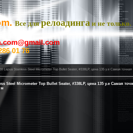
om.
релоадинга
Все для
и не только.
ya.com@gmail.com
286 01 76
338 Lapua Stainless Steel Micrometer Top Bullet Seater, #338LP, цена 135 у.е Самая точн
ess Steel Micrometer Top Bullet Seater, #338LP, цена 135 у.е Самая точ
 м