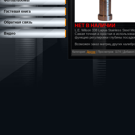
Фотоальбомы
Гостевая книга
Обратная связь
НЕТ В НАЛИЧИИ
L.E. Wilson 338 Lapua Stainless Steel Mi
Видео
Самая точная и простая в использов
функцию регулировки глубины посадки
Возможен заказ матриц других калибро
Категория
:
Другие
|
Просмотров
: 1174 |
Добавил