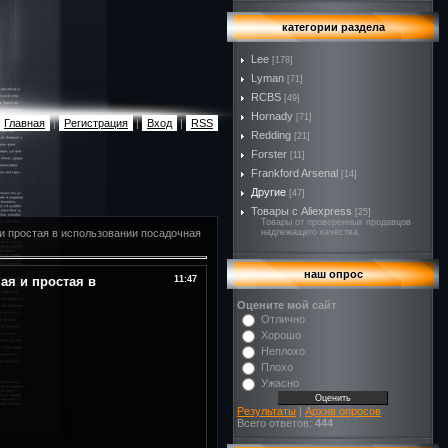
категории раздела
Lee
[178]
Lyman
[71]
RCBS
[49]
Hornady
[71]
Главная
|
Регистрация
|
Вход
|
RSS
Redding
[21]
Forster
[11]
Frankford Arsenal
[14]
Другие
[47]
Товары с Aliexpress
[25]
Товары от проверенных продавцов
ая и простая в использовании посадочная
надлежащего качества.
наш опрос
ная и простая в
11:47
Оцените мой сайт
Отлично
Хорошо
Неплохо
Плохо
Ужасно
Результаты
|
Архив опросов
Всего ответов:
444