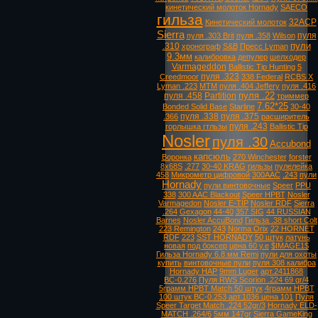
кинетический молоток Hornady
SAECO
гильза
32ACP
Кинетический молоток
Sierra
пуля
пуля .303 Brit
пуля .358
Wilson
пули
.310
хронограф
S&B
Пресс Lyman
9.3мм
калибровка
депулер
шелходер
Varmageddon
Ballistic Tip Hunting
5
пуля .323
Creedmoor
338 Federal
RCBS X
Lyman .223
MTM
пуля .404 Jeffery
пуля .416
пуля .22
пуля .458
Partition
триммер
7.62*25
Bonded Solid Base
Starline
30-40
пуля .338
пуля .375
.366
расширитель
пуля .243
горлышка гтльзы
Ballistic Tip
Nosler
пуля .30
Accubond
капсюль
Воронка
270 Winchester
forster
8х68S
.277
30-40 KRAG
гильзы
пулелейка
458
Микрометр цифровой
300AAC
.243
пули
Hornady
пули винтовочные
Speer
PPU
338
300 AAC Blackout
Speer HPBT
Nosler
Varmagedon
Nosler E-TIP
Nosler RDF
Sierra
.264
Gexagon
44-40
357 SIG
44 RUSSIAN
Barnes
Nosler AccuBond
Гильза .38 short Colt
223 Remington
243
Norma Orix
22 HORNET
RDF
223
SST HORNADY
50 штук
латунь
новая
под боксер
цена 60 у.е
$IMAGE1$
Гильза Hornady 6.8 мм Remi
пули для охоты
купить
винтовочные пули
пуля 308 калибра
Hornady HAP
9mm Luger
арт.2411868
ВС-0.276
Пуля RWS Scorion .224 69 gr/4
5грамм HPBT Match 50 штук
4грамм HPBT
100 штук ВС-0.253 арт.1036 цена 101
Пуля
Speer Target Match .224 52gr/3
Hornady ELD-
MATCH .264/6
5мм 147gr
Sierra GameKing