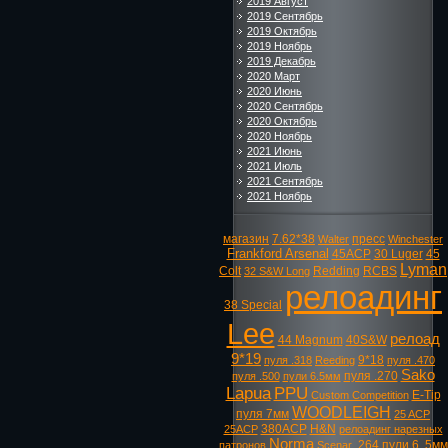
2019 Август
2019 Сентябрь
2019 Октябрь
2019 Ноябрь
2019 Декабрь
2020 Март
2020 Июнь
2020 Сентябрь
2020 Октябрь
2020 Ноябрь
2021 Июнь
2021 Июль
2021 Сентябрь
2021 Ноябрь
магазин
7.62*38
пресс
Walter
Winchester
Frankford Arsenal
45ACP
30 Luger
45
Lyman
Colt
Redding
RCBS
32 S&W Long
релоадинг
38 Special
Lee
релоад
44 Magnum
40S&W
9*19
9*18
пуля .318
Reeding
пуля .470
Sako
пуля .270
пуля .500
пули 6.5мм
Lapua
PPU
E-Tip
Custom Competition
WOODLEIGH
пуля 7мм
25 ACP
380ACP
H&N
25ACP
релоадинг нарезных
Norma
.264
пули 6. 5мм
патронов
Scenar