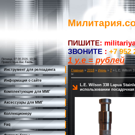
Милитария.c
ПИШИТЕ
:
militari
ЗВОНИТЕ
:
+7 952 
1 у.е = рублей
Пятница, 07.08.2026, 10:34
Приветствую Вас
Гость
Инструмент для релоадинга
Главная
»
2018
»
Июнь
»
7
» L.E. Wilson 
м
Информация о сайте
L.E. Wilson 338 Lapua Stainl
использовании посадочная
Комплектующие для ММГ
Аксессуары для ММГ
Коллекционеру
Faq