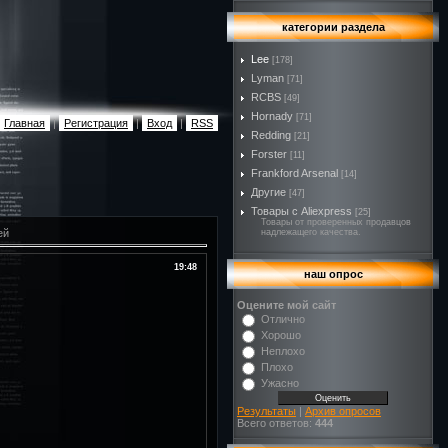
категории раздела
Lee
[178]
Lyman
[71]
RCBS
[49]
Hornady
[71]
Главная
|
Регистрация
|
Вход
|
RSS
Redding
[21]
Forster
[11]
Frankford Arsenal
[14]
Другие
[47]
Товары с Aliexpress
[25]
Товары от проверенных продавцов
ей
надлежащего качества.
19:48
наш опрос
Оцените мой сайт
Отлично
Хорошо
Неплохо
Плохо
Ужасно
Результаты
|
Архив опросов
Всего ответов:
444