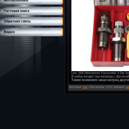
Фотоальбомы
Гостевая книга
Обратная связь
Видео
Lee .358 Winchester Pacesetter 3 Die 
В набор входит три матрицы ( фуллсай
Также возможен заказ матриц други
Категория
:
Lee
|
Просмотров
: 1270 |
Добавил
:
un