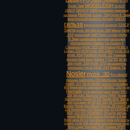
Lapua
PPU
E-Tip
Custom Competition
WOODLEIGH
пуля 7мм
25 ACP
380ACP
H&N
25ACP
релоадинг нарезных
Norma
.264
пули 6. 5мм
патронов
Scenar
кинетический молоток Hornady
SAECO
гильза
32ACP
Кинетический молоток
Sierra
пуля
пуля .303 Brit
пуля .358
Wilson
пули
.310
хронограф
S&B
Пресс Lyman
9.3мм
калибровка
депулер
шелходер
Varmageddon
Ballistic Tip Hunting
5
пуля .323
Creedmoor
338 Federal
RCBS X
Lyman .223
MTM
пуля .404 Jeffery
пуля .416
пуля .22
пуля .458
Partition
триммер
7.62*25
Bonded Solid Base
Starline
30-40
пуля .338
пуля .375
.366
расширитель
пуля .243
горлышка гтльзы
Ballistic Tip
Nosler
пуля .30
Accubond
капсюль
Воронка
270 Winchester
forster
8х68S
.277
30-40 KRAG
гильзы
пулелейка
458
Микрометр цифровой
300AAC
.243
пули
Hornady
пули винтовочные
Speer
PPU
338
300 AAC Blackout
Speer HPBT
Nosler
Varmagedon
Nosler E-TIP
Nosler RDF
Sierra
.264
Gexagon
44-40
357 SIG
44 RUSSIAN
Barnes
Nosler AccuBond
Гильза .38 short Colt
223 Remington
243
Norma Orix
22 HORNET
RDF
223
SST HORNADY
50 штук
латунь
новая
$IMAGE1$ Гильза Hornady 6.8 мм
Remi
цена 60 у.е
под боксер
пули для охоты
купить
пуля 308 калибра
винтовочные пули
9mm Luger
Hornady HAP
5грамм HPBT