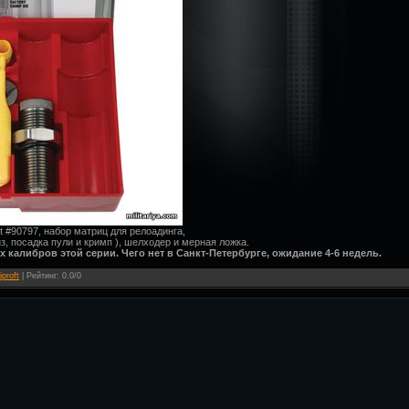
Set #90797, набор матриц для релоадинга,
з, посадка пули и кримп ), шелходер и мерная ложка.
х калибров этой серии. Чего нет в Санкт-Петербурге, ожидание 4-6 недель.
iproft
|
Рейтинг
:
0.0
/
0