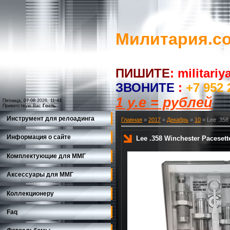
Милитария.c
ПИШИТЕ
:
militari
ЗВОНИТЕ
:
+7 952 
1 у.е = рублей
Пятница, 07.08.2026, 11:44
Приветствую Вас
Гость
Инструмент для релоадинга
Главная
»
2017
»
Декабрь
»
10
» Lee .358
Информация о сайте
Lee .358 Winchester Paceset
Комплектующие для ММГ
Аксессуары для ММГ
Коллекционеру
Faq