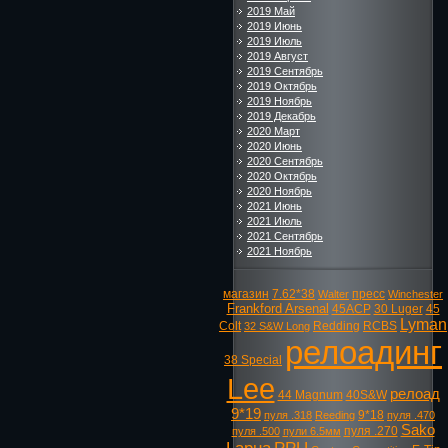
2019 Май
2019 Июнь
2019 Июль
2019 Август
2019 Сентябрь
2019 Октябрь
2019 Ноябрь
2019 Декабрь
2020 Март
2020 Июнь
2020 Сентябрь
2020 Октябрь
2020 Ноябрь
2021 Июнь
2021 Июль
2021 Сентябрь
2021 Ноябрь
магазин
7.62*38
пресс
Walter
Winchester
Frankford Arsenal
45ACP
30 Luger
45
Lyman
Colt
Redding
RCBS
32 S&W Long
релоадинг
38 Special
Lee
релоад
44 Magnum
40S&W
9*19
9*18
пуля .318
Reeding
пуля .470
Sako
пуля .270
пуля .500
пули 6.5мм