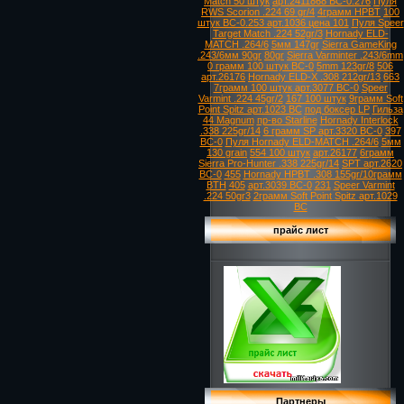
Match 50 штук
арт.2411868 ВС-0.276
Пуля
RWS Scorion .224 69 gr/4
4грамм HPBT
100
штук ВС-0.253 арт.1036 цена 101
Пуля Speer
Target Match .224 52gr/3
Hornady ELD-
MATCH .264/6
5мм 147gr
Sierra GameKing
.243/6мм 90gr
80gr
Sierra Varminter .243/6mm
0 грамм 100 штук ВС-0
5mm 123gr/8
506
арт.26176
Hornady ELD-X .308 212gr/13
663
7грамм 100 штук арт.3077 ВС-0
Speer
Varmint .224 45gr/2
167 100 штук
9грамм Soft
Point Spitz арт.1023 ВС
под боксер LP
Гильза
44 Magnum
пр-во Starline
Hornady Interlock
.338 225gr/14
6 грамм SP арт.3320 ВС-0
397
ВС-0
Пуля Hornady ELD-MATCH .264/6
5мм
130 grain
554 100 штук
арт.26177
6грамм
Sierra Pro-Hunter .338 225gr/14
SPT арт.2620
ВС-0
455
Hornady HPBT .308 155gr/10грамм
BTH
405
арт.3039 ВС-0
231
Speer Varmint
.224 50gr3
2грамм Soft Point Spitz арт.1029
ВС
прайс лист
Партнеры