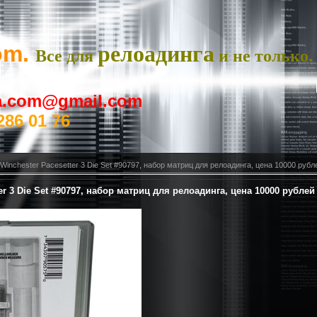
om.
релоадинга
Все для
и не только.
ya.com@gmail.com
286 01 76
 Winchester Pacesetter 3 Die Set #90797, набор матриц для релоадинга, цена 10000 рубл
ter 3 Die Set #90797, набор матриц для релоадинга, цена 10000 рублей