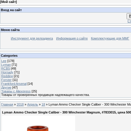
[
Мой сайт
]
Вход на сайт
В
Ст
Меню сайта
Инструмент для релоадинга
Информация о сайте
Комплектующие для ММГ
Categories
Lee
[178]
Lyman
[71]
RCBS
[49]
Hornady
[71]
Redding
[21]
Forster
[11]
Frankford Arsenal
[14]
Другие
[47]
Товары с Aliexpress
[25]
Товары от проверенных продавцов надлежащего качества.
Главная
»
2018
»
Апрель
»
18
» Lyman Ammo Checker Single Caliber - 300 Winchester M
Lyman Ammo Checker Single Caliber - 300 Winchester Magnum, #7833015, цена 50