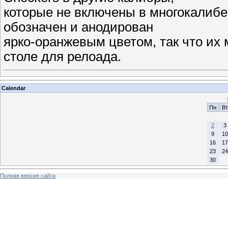
которые не включены в многокалибе
обозначен и анодирован
ярко-оранжевым цветом, так что их 
столе для релоада.
Calendar
Пн
Вт
2
3
9
10
16
17
23
24
30
Полная версия сайта