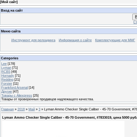
[
Мой сайт
]
Вход на сайт
В
Ст
Меню сайта
Инструмент для релоадинга
Информация о сайте
Комплектующие для ММГ
Categories
Lee
[178]
Lyman
[71]
RCBS
[49]
Hornady
[71]
Redding
[21]
Forster
[11]
Frankford Arsenal
[14]
Другие
[47]
Товары с Aliexpress
[25]
Товары от проверенных продавцов надлежащего качества.
Главная
»
2018
»
Май
»
3
» Lyman Ammo Checker Single Caliber - 45-70 Government, #7
Lyman Ammo Checker Single Caliber - 45-70 Government, #7833019, цена 5000 ру