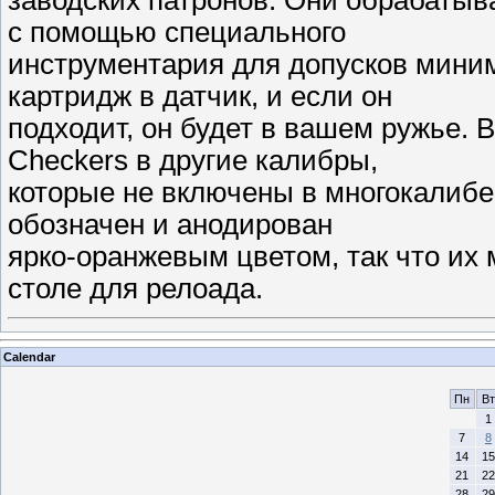
заводских патронов. Они обрабатыв
с помощью специального
инструментария для допусков мини
картридж в датчик, и если он
подходит, он будет в вашем ружье.
Checkers в другие калибры,
которые не включены в многокалибе
обозначен и анодирован
ярко-оранжевым цветом, так что их 
столе для релоада.
Calendar
Пн
Вт
1
7
8
14
15
21
22
28
29