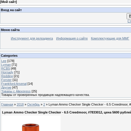
[
Мой сайт
]
Вход на сайт
В
Ст
Меню сайта
Инструмент для релоадинга
Информация о сайте
Комплектующие для ММГ
Categories
Lee
[178]
Lyman
[71]
RCBS
[49]
Hornady
[71]
Redding
[21]
Forster
[11]
Frankford Arsenal
[14]
Другие
[47]
Товары с Aliexpress
[25]
Товары от проверенных продавцов надлежащего качества.
Главная
»
2018
»
Октябрь
»
2
» Lyman Ammo Checker Single Checker - 6.5 Creedmoor, 
Lyman Ammo Checker Single Checker - 6.5 Creedmoor, #7833012, цена 5600 рубле