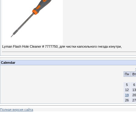
Lyman Flash Hole Cleaner # 7777750, для чистки капсюльного гнезда изнутри,
Calendar
Пн
Вт
5
6
12
13
19
20
26
27
Полная версия сайта