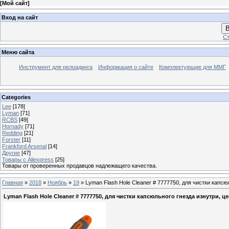
[
Мой сайт
]
Вход на сайт
В
Ст
Меню сайта
Инструмент для релоадинга
Информация о сайте
Комплектующие для ММГ
Categories
Lee
[178]
Lyman
[71]
RCBS
[49]
Hornady
[71]
Redding
[21]
Forster
[11]
Frankford Arsenal
[14]
Другие
[47]
Товары с Aliexpress
[25]
Товары от проверенных продавцов надлежащего качества.
Главная
»
2018
»
Ноябрь
»
19
» Lyman Flash Hole Cleaner # 7777750, для чистки капс
Lyman Flash Hole Cleaner # 7777750, для чистки капсюльного гнезда изнутри, ц