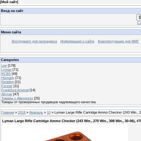
[
Мой сайт
]
Вход на сайт
В
Ст
Меню сайта
Инструмент для релоадинга
Информация о сайте
Комплектующие для ММГ
Categories
Lee
[178]
Lyman
[71]
RCBS
[49]
Hornady
[71]
Redding
[21]
Forster
[11]
Frankford Arsenal
[14]
Другие
[47]
Товары с Aliexpress
[25]
Товары от проверенных продавцов надлежащего качества.
Главная
»
2018
»
Февраль
»
10
» Lyman Large Rifle Cartridge Ammo Checker (243 Win., 2
Lyman Large Rifle Cartridge Ammo Checker (243 Win., 270 Win., 308 Win., 30-06), #