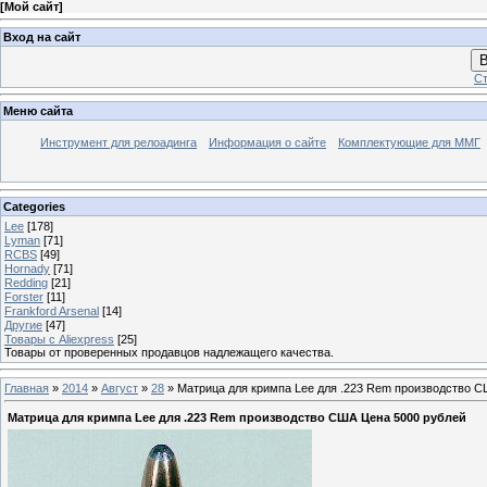
[
Мой сайт
]
Вход на сайт
В
Ст
Меню сайта
Инструмент для релоадинга
Информация о сайте
Комплектующие для ММГ
Categories
Lee
[178]
Lyman
[71]
RCBS
[49]
Hornady
[71]
Redding
[21]
Forster
[11]
Frankford Arsenal
[14]
Другие
[47]
Товары с Aliexpress
[25]
Товары от проверенных продавцов надлежащего качества.
Главная
»
2014
»
Август
»
28
» Матрица для кримпа Lee для .223 Rem производство С
Матрица для кримпа Lee для .223 Rem производство США Цена 5000 рублей