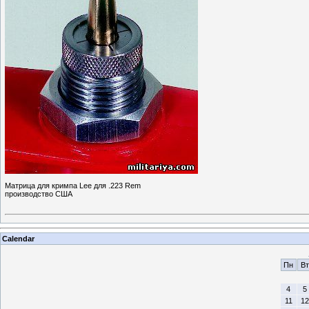
Матрица для кримпа Lee для .223 Rem
производство США
Calendar
Пн
Вт
4
5
11
12