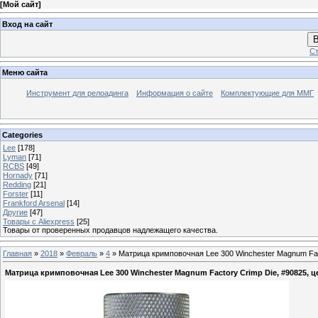
[
Мой сайт
]
Вход на сайт
В
Ст
Меню сайта
Инструмент для релоадинга
Информация о сайте
Комплектующие для ММГ
Categories
Lee
[178]
Lyman
[71]
RCBS
[49]
Hornady
[71]
Redding
[21]
Forster
[11]
Frankford Arsenal
[14]
Другие
[47]
Товары с Aliexpress
[25]
Товары от проверенных продавцов надлежащего качества.
Главная
»
2018
»
Февраль
»
4
» Матрица кримповочная Lee 300 Winchester Magnum Fact
Матрица кримповочная Lee 300 Winchester Magnum Factory Crimp Die, #90825, ц