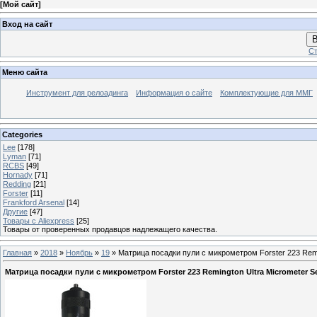
[
Мой сайт
]
Вход на сайт
В
Ст
Меню сайта
Инструмент для релоадинга
Информация о сайте
Комплектующие для ММГ
Categories
Lee
[178]
Lyman
[71]
RCBS
[49]
Hornady
[71]
Redding
[21]
Forster
[11]
Frankford Arsenal
[14]
Другие
[47]
Товары с Aliexpress
[25]
Товары от проверенных продавцов надлежащего качества.
Главная
»
2018
»
Ноябрь
»
19
» Матрица посадки пули с микрометром Forster 223 Reming
Матрица посадки пули с микрометром Forster 223 Remington Ultra Micrometer Seat