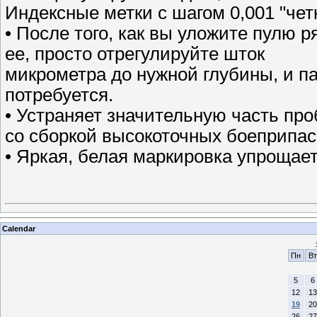
Индексные метки с шагом 0,001 "че
• После того, как вы уложите пулю 
ее, просто отрегулируйте шток
микрометра до нужной глубины, и па
потребуется.
• Устраняет значительную часть про
со сборкой высокоточных боеприпа
• Яркая, белая маркировка упрощае
Calendar
Пн
Вт
5
6
12
13
19
20
26
27