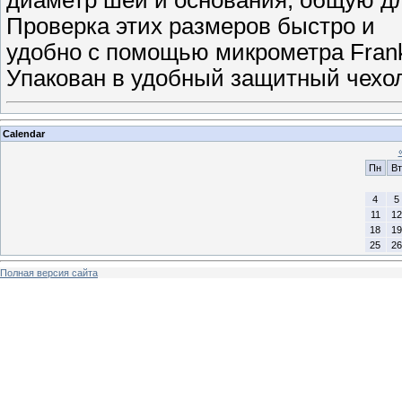
диаметр шеи и основания, общую дли
Проверка этих размеров быстро и
удобно с помощью микрометра Frank
Упакован в удобный защитный чех
Calendar
Пн
Вт
4
5
11
12
18
19
25
26
Полная версия сайта