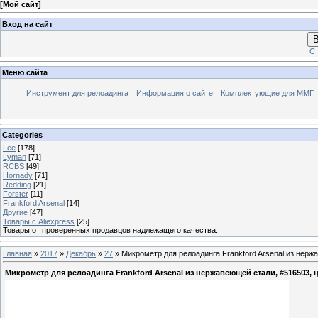
[
Мой сайт
]
Вход на сайт
В
Ст
Меню сайта
Инструмент для релоадинга
Информация о сайте
Комплектующие для ММГ
Categories
Lee
[178]
Lyman
[71]
RCBS
[49]
Hornady
[71]
Redding
[21]
Forster
[11]
Frankford Arsenal
[14]
Другие
[47]
Товары с Aliexpress
[25]
Товары от проверенных продавцов надлежащего качества.
Главная
»
2017
»
Декабрь
»
27
» Микрометр для релоадинга Frankford Arsenal из нерж
Микрометр для релоадинга Frankford Arsenal из нержавеющей стали, #516503, 