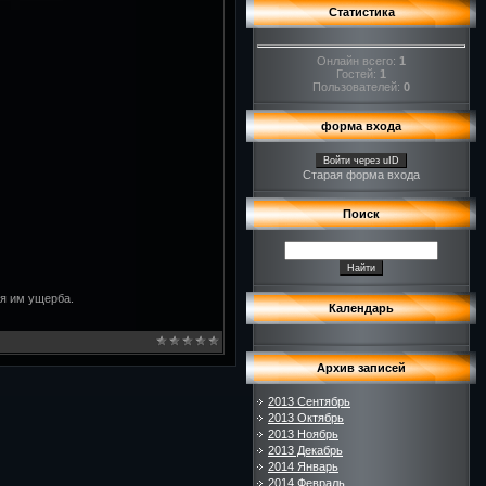
Статистика
Онлайн всего:
1
Гостей:
1
Пользователей:
0
форма входа
Войти через uID
Старая форма входа
Поиск
ия им ущерба.
Календарь
Архив записей
2013 Сентябрь
2013 Октябрь
2013 Ноябрь
2013 Декабрь
2014 Январь
2014 Февраль