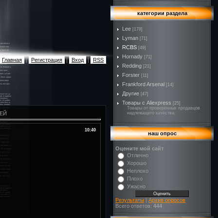
категории раздела
Lee
[178]
Lyman
[71]
RCBS
[49]
Hornady
[71]
Главная
|
Регистрация
|
Вход
|
RSS
Redding
[21]
Forster
[11]
Frankford Arsenal
[14]
Другие
[47]
Товары с Aliexpress
[25]
Товары от проверенных продавцов
ЛЕЙ
надлежащего качества.
10:40
наш опрос
Оцените мой сайт
Отлично
Хорошо
Неплохо
Плохо
Ужасно
Результаты
|
Архив опросов
Всего ответов:
444