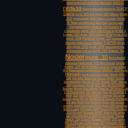
кинетический молоток Hornady
SAECO
гильза
32ACP
Кинетический молоток
Sierra
пуля
пуля .303 Brit
пуля .358
Wilson
пули
.310
хронограф
S&B
Пресс Lyman
9.3мм
калибровка
депулер
шелходер
Varmageddon
Ballistic Tip Hunting
5
пуля .323
Creedmoor
338 Federal
RCBS X
Lyman .223
пуля .404 Jeffery
MTM
пуля .416
пуля .22
пуля .458
Partition
триммер
7.62*25
Bonded Solid Base
Starline
30-40
пуля .338
пуля .375
.366
расширитель
пуля .243
горлышка гтльзы
Ballistic Tip
Nosler
пуля .30
Accubond
капсюль
Воронка
270 Winchester
forster
8х68S
.277
30-40 KRAG
гильзы
пулелейка
458
Микрометр цифровой
300AAC
.243
пули
Hornady
пули винтовочные
Speer
PPU
338
300 AAC Blackout
Speer HPBT
Nosler
Varmagedon
Nosler E-TIP
Nosler RDF
Sierra
.264
Gexagon
44-40
357 SIG
44 RUSSIAN
Barnes
Nosler AccuBond
Гильза .38 short Colt
223 Remington
243
Norma Orix
22 HORNET
RDF
223
SST HORNADY
латунь
50 штук
новая
цена 60 у.е
$IMAGE1$ Гильза Hornady
6.8 мм Remi
под боксер
пули для охоты
купить
винтовочные пули
пуля 308 калибра
9mm Luger
Hornady HAP
Пуля RWS Scorion
.224 69 gr/4
5грамм HPBT Match 50 штук
арт.2411868 ВС-0.276
Пуля Speer Target
Match .224 52gr/3
4грамм HPBT
100 штук
ВС-0.253 арт.1036 цена 101
Hornady ELD-
MATCH .264/6
5мм 147gr
Sierra GameKing