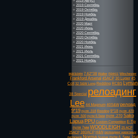
2019 Август
2019 Сентябрь
2019 Октябрь
2019 Ноябрь
2019 Декабрь
2020 Март
2020 Июнь
2020 Сентябрь
2020 Октябрь
2020 Ноябрь
2021 Июнь
2021 Июль
2021 Сентябрь
2021 Ноябрь
магазин
7.62*38
пресс
Walter
Winchester
Frankford Arsenal
45ACP
30 Luger
45
Lyman
Colt
Redding
RCBS
32 S&W Long
релоадинг
38 Special
Lee
релоад
44 Magnum
40S&W
9*19
9*18
пуля .318
Reeding
пуля .470
Sako
пуля .270
пуля .500
пули 6.5мм
Lapua
PPU
E-Tip
Custom Competition
WOODLEIGH
пуля 7мм
25 ACP
380ACP
H&N
25ACP
релоадинг нарезных
Norma
пули 6. 5мм
.264
патронов
Scenar