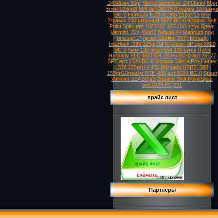
.243/6мм 90gr
Sierra Varminter .243/6mm
80gr
5mm 123gr/8
506 арт.26176
0 грамм 100 штук
ВС-0
Hornady ELD-X .308 212gr/13
663
7грамм 100 штук арт.3077 ВС-0
9грамм Soft
Point Spitz арт.1023 ВС
167 100 штук
Speer
Varmint .224 45gr/2
Гильза 44 Magnum
под
боксер LP
пр-во Starline
397
Hornady
Interlock .338 225gr/14
6 грамм SP арт.3320
ВС-0
5мм 130 grain
554 100 штук
Пуля
Hornady ELD-MATCH .264/6
ВС-0
арт.26177
SPT арт.2620 ВС-0
6грамм
Sierra Pro-Hunter
.338 225gr/14
455
Hornady HPBT .308
155gr/10грамм BTH
405
арт.3039 ВС-0
Speer
Varmint .224 50gr3
2грамм Soft Point Spitz
арт.1029 ВС
231
прайс лист
Партнеры