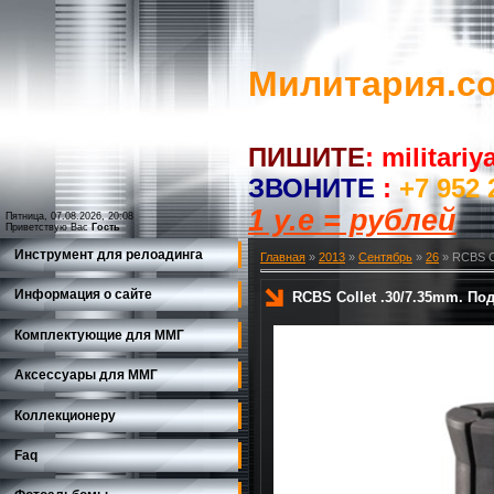
Милитария.c
ПИШИТЕ
:
militari
ЗВОНИТЕ
:
+7 952 
1 у.е = рублей
Пятница, 07.08.2026, 20:08
Приветствую Вас
Гость
Инструмент для релоадинга
Главная
»
2013
»
Сентябрь
»
26
» RCBS Co
Информация о сайте
RCBS Collet .30/7.35mm. Под
Комплектующие для ММГ
Аксессуары для ММГ
Коллекционеру
Faq