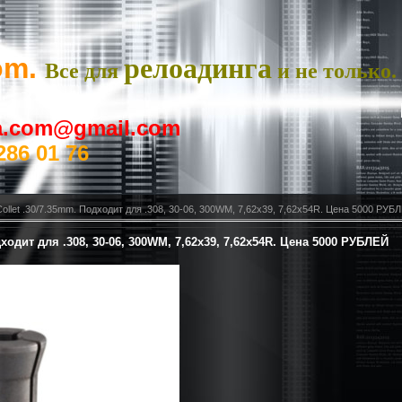
om.
релоадинга
Все для
и не только.
ya.com@gmail.com
286 01 76
llet .30/7.35mm. Подходит для .308, 30-06, 300WM, 7,62x39, 7,62x54R. Цена 5000 РУБ
ходит для .308, 30-06, 300WM, 7,62x39, 7,62x54R. Цена 5000 РУБЛЕЙ