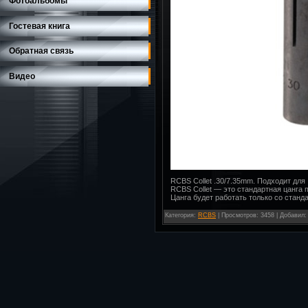
Фотоальбомы
Гостевая книга
Обратная связь
Видео
RCBS Collet .30/7.35mm. Подходит для 
RCBS Collet — это стандартная цанга
Цанга будет работать только со стандар
Категория
:
RCBS
|
Просмотров
: 3458 |
Добавил