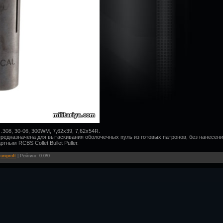
.308, 30-06, 300WM, 7,62x39, 7,62x54R.
 предназначена для вытаскивания оболочечных пуль из готовых патронов, без нанесен
тным RCBS Collet Bullet Puller.
:
uniproft
|
Рейтинг
:
0.0
/
0