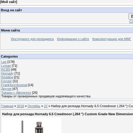
[
Мой сайт
]
Вход на сайт
В
Ст
Меню сайта
Инструмент для релоадинга
Информация о сайте
Комплектующие для ММГ
Categories
Lee
[178]
Lyman
[71]
RCBS
[49]
Hornady
[71]
Redding
[21]
Forster
[11]
Frankford Arsenal
[14]
Другие
[47]
Товары с Aliexpress
[25]
Товары от проверенных продавцов надлежащего качества.
Главная
»
2018
»
Октябрь
»
22
» Набор для релоада Hornady 6.5 Creedmoor (.264 ") Cus
Набор для релоада Hornady 6.5 Creedmoor (.264 ") Custom Grade New Dimension Ful