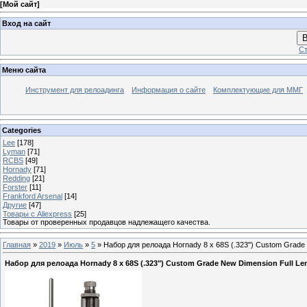
[
Мой сайт
]
Вход на сайт
В
Ст
Меню сайта
Инструмент для релоадинга
Информация о сайте
Комплектующие для ММГ
Categories
Lee
[178]
Lyman
[71]
RCBS
[49]
Hornady
[71]
Redding
[21]
Forster
[11]
Frankford Arsenal
[14]
Другие
[47]
Товары с Aliexpress
[25]
Товары от проверенных продавцов надлежащего качества.
Главная
»
2019
»
Июль
»
5
» Набор для релоада Hornady 8 x 68S (.323") Custom Grade N
Набор для релоада Hornady 8 x 68S (.323") Custom Grade New Dimension Full Leng