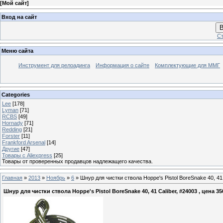
[
Мой сайт
]
Вход на сайт
В
Ст
Меню сайта
Инструмент для релоадинга
Информация о сайте
Комплектующие для ММГ
Categories
Lee
[178]
Lyman
[71]
RCBS
[49]
Hornady
[71]
Redding
[21]
Forster
[11]
Frankford Arsenal
[14]
Другие
[47]
Товары с Aliexpress
[25]
Товары от проверенных продавцов надлежащего качества.
Главная
»
2013
»
Ноябрь
»
6
» Шнур для чистки ствола Hoppe's Pistol BoreSnake 40, 41 
Шнур для чистки ствола Hoppe's Pistol BoreSnake 40, 41 Caliber, #24003 , цена 3