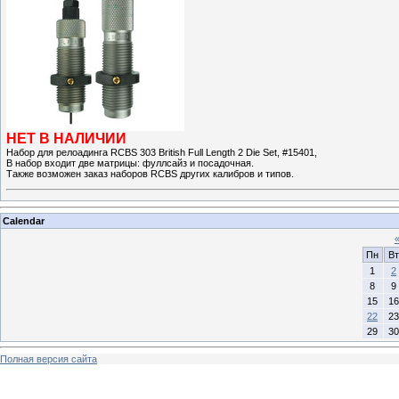
НЕТ В НАЛИЧИИ
Набор для релоадинга RCBS 303 British Full Length 2 Die Set, #15401,
В набор входит две матрицы: фуллсайз и посадочная.
Также возможен заказ наборов RCBS других калибров и типов.
Calendar
Пн
Вт
1
2
8
9
15
16
22
23
29
30
Полная версия сайта