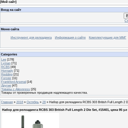
[
Мой сайт
]
Вход на сайт
В
Ст
Меню сайта
Инструмент для релоадинга
Информация о сайте
Комплектующие для ММГ
Categories
Lee
[178]
Lyman
[71]
RCBS
[49]
Hornady
[71]
Redding
[21]
Forster
[11]
Frankford Arsenal
[14]
Другие
[47]
Товары с Aliexpress
[25]
Товары от проверенных продавцов надлежащего качества.
Главная
»
2018
»
Октябрь
»
28
» Набор для релоадинга RCBS 303 British Full Length 2 Di
Набор для релоадинга RCBS 303 British Full Length 2 Die Set, #15401, цена 95 у.е