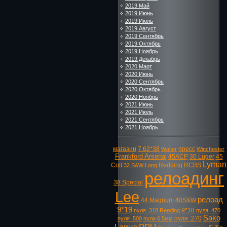
2019 Май
2019 Июнь
2019 Июль
2019 Август
2019 Сентябрь
2019 Октябрь
2019 Ноябрь
2019 Декабрь
2020 Март
2020 Июнь
2020 Сентябрь
2020 Октябрь
2020 Ноябрь
2021 Июнь
2021 Июль
2021 Сентябрь
2021 Ноябрь
магазин
7.62*38
пресс
Walter
Winchester
Frankford Arsenal
45ACP
30 Luger
45
Lyman
Colt
Redding
RCBS
32 S&W Long
релоадинг
38 Special
Lee
релоад
44 Magnum
40S&W
9*19
9*18
пуля .318
Reeding
пуля .470
Sako
пуля .270
пуля .500
пули 6.5мм