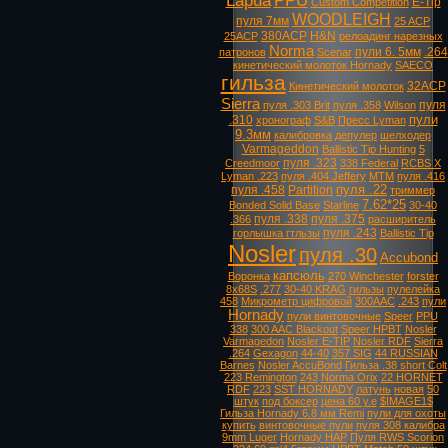
Lapua
PPU
E-Tip
Custom Competition
WOODLEIGH
пуля 7мм
25 ACP
380ACP
H&N
25ACP
релоадинг нарезных
Norma
пули 6. 5мм
.264
патронов
Scenar
кинетический молоток Hornady
SAECO
гильза
32ACP
Кинетический молоток
Sierra
пуля
пуля .303 Brit
пуля .358
Wilson
пули
.310
хронограф
S&B
Пресс Lyman
9.3мм
калибровка
депулер
шелходер
Varmageddon
Ballistic Tip Hunting
5
пуля .323
Creedmoor
338 Federal
RCBS X
Lyman .223
пуля .404 Jeffery
MTM
пуля .416
пуля .22
пуля .458
Partition
триммер
7.62*25
Bonded Solid Base
Starline
30-40
пуля .338
пуля .375
.366
расширитель
пуля .243
горлышка гтльзы
Ballistic Tip
Nosler
пуля .30
Accubond
капсюль
Воронка
270 Winchester
forster
8х68S
.277
30-40 KRAG
гильзы
пулелейка
458
Микрометр цифровой
300AAC
.243
пули
Hornady
пули винтовочные
Speer
PPU
338
300 AAC Blackout
Speer HPBT
Nosler
Varmagedon
Nosler E-TIP
Nosler RDF
Sierra
.264
Gexagon
44-40
357 SIG
44 RUSSIAN
Barnes
Nosler AccuBond
Гильза .38 short Colt
223 Remington
243
Norma Orix
22 HORNET
RDF
223
SST HORNADY
латунь
новая
50
штук
под боксер
цена 60 у.е
$IMAGE1$
Гильза Hornady 6.8 мм Remi
пули для охоты
купить
винтовочные пули
пуля 308 калибра
9mm Luger
Hornady HAP
Пуля RWS Scorion