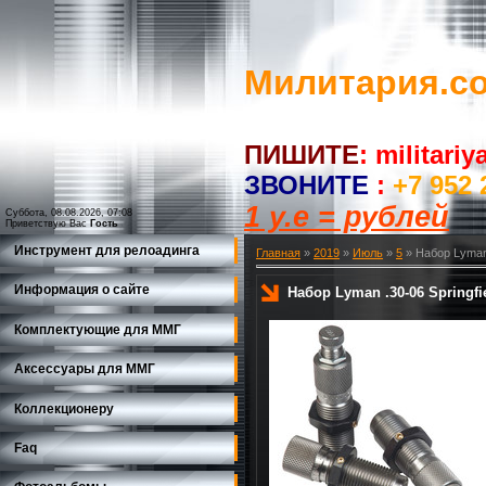
Милитария.c
ПИШИТЕ
:
militari
ЗВОНИТЕ
:
+7 952 
1 у.е = рублей
Суббота, 08.08.2026, 07:08
Приветствую Вас
Гость
Инструмент для релоадинга
Главная
»
2019
»
Июль
»
5
» Набор Lyman .
Информация о сайте
Набор Lyman .30-06 Springfie
Комплектующие для ММГ
Аксессуары для ММГ
Коллекционеру
Faq