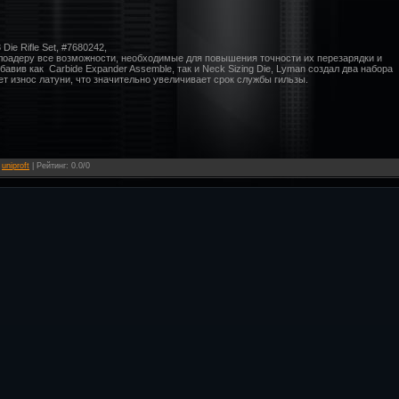
 Die Rifle Set, #7680242,
 релоадеру все возможности, необходимые для повышения точности их перезарядки и
бавив как Carbide Expander Assemble, так и Neck Sizing Die, Lyman создал два набора
ает износ латуни, что значительно увеличивает срок службы гильзы.
:
uniproft
|
Рейтинг
:
0.0
/
0