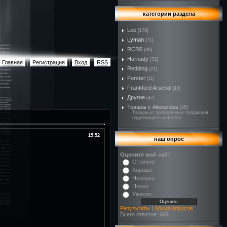
категории раздела
Lee
[178]
Lyman
[71]
RCBS
[49]
Hornady
[71]
Главная
|
Регистрация
|
Вход
|
RSS
Redding
[21]
Forster
[11]
Frankford Arsenal
[14]
Другие
[47]
Товары с Aliexpress
[25]
Товары от проверенных продавцов
надлежащего качества.
15:52
наш опрос
Оцените мой сайт
Отлично
Хорошо
Неплохо
Плохо
Ужасно
Результаты
|
Архив опросов
Всего ответов:
444