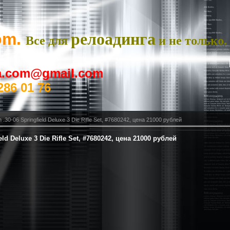
om.
релоадинга
Все для
и не только.
ya.com@gmail.com
286 01 76
30-06 Springfield Deluxe 3 Die Rifle Set, #7680242, цена 21000 рублей
ld Deluxe 3 Die Rifle Set, #7680242, цена 21000 рублей