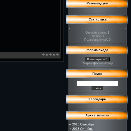
Рекомендуем
Статистика
Онлайн всего:
1
Гостей:
1
Пользователей:
0
форма входа
Войти через uID
Старая форма входа
Поиск
Календарь
Архив записей
2013 Сентябрь
2013 Октябрь