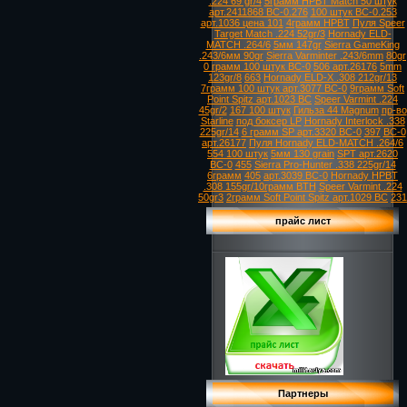
.224 69 gr/4
5грамм HPBT Match 50 штук
арт.2411868 ВС-0.276
100 штук ВС-0.253
арт.1036 цена 101
4грамм HPBT
Пуля Speer
Target Match .224 52gr/3
Hornady ELD-
MATCH .264/6
5мм 147gr
Sierra GameKing
.243/6мм 90gr
Sierra Varminter .243/6mm
80gr
0 грамм 100 штук ВС-0
506 арт.26176
5mm
123gr/8
663
Hornady ELD-X .308 212gr/13
7грамм 100 штук арт.3077 ВС-0
9грамм Soft
Point Spitz арт.1023 ВС
Speer Varmint .224
45gr/2
167 100 штук
Гильза 44 Magnum
пр-во
Starline
под боксер LP
Hornady Interlock .338
225gr/14
6 грамм SP арт.3320 ВС-0
397
ВС-0
арт.26177
Пуля Hornady ELD-MATCH .264/6
554 100 штук
5мм 130 grain
SPT арт.2620
ВС-0
455
Sierra Pro-Hunter .338 225gr/14
6грамм
405
арт.3039 ВС-0
Hornady HPBT
.308 155gr/10грамм BTH
Speer Varmint .224
50gr3
2грамм Soft Point Spitz арт.1029 ВС
231
прайс лист
Партнеры