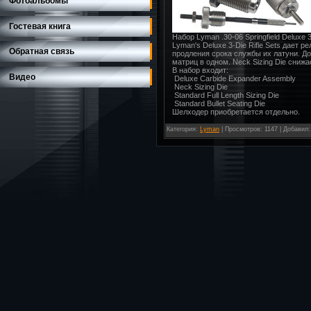
Фотоальбомы
Гостевая книга
Набор Lyman .30-06 Springfield Deluxe 3
Lyman's Deluxe 3-Die Rifle Sets дает
Обратная связь
продления срока службы их латуни. До
матриц в одном. Neck Sizing Die сниж
В набор входит:
Видео
Deluxe Carbide Expander Assembly
Neck Sizing Die
Standard Full Length Sizing Die
Standard Bullet Seating Die
Шелходер приобретается отдельно.
Категория
:
Lyman
|
Просмотров
: 1147 |
Добавил