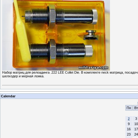
Набор матриц для релоадинга .222 LEE Collet Die. В комплекте neck матрица, посадо
шелходер и мерная ложка.
Calendar
Пн
Вт
2
3
9
10
16
17
23
24