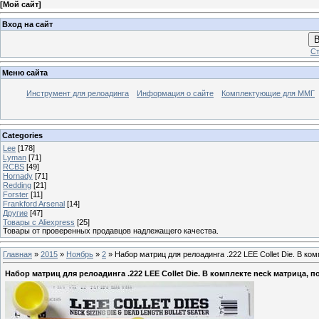
[
Мой сайт
]
Вход на сайт
В
Ст
Меню сайта
Инструмент для релоадинга
Информация о сайте
Комплектующие для ММГ
Categories
Lee
[178]
Lyman
[71]
RCBS
[49]
Hornady
[71]
Redding
[21]
Forster
[11]
Frankford Arsenal
[14]
Другие
[47]
Товары с Aliexpress
[25]
Товары от проверенных продавцов надлежащего качества.
Главная
»
2015
»
Ноябрь
»
2
» Набор матриц для релоадинга .222 LEE Collet Die. В ко
Набор матриц для релоадинга .222 LEE Collet Die. В комплекте neck матрица, 