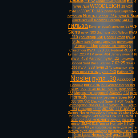
Lapua
PPU
E-Tip
Custom Competition
WOODLEIGH
пуля 7мм
25 ACP
380ACP
H&N
25ACP
релоадинг нарезных
Norma
.264
пули 6. 5мм
патронов
Scenar
кинетический молоток Hornady
SAECO
гильза
32ACP
Кинетический молоток
Sierra
пуля
пуля .303 Brit
пуля .358
Wilson
пули
.310
хронограф
S&B
Пресс Lyman
9.3мм
калибровка
депулер
шелходер
Varmageddon
Ballistic Tip Hunting
5
пуля .323
Creedmoor
338 Federal
RCBS X
Lyman .223
MTM
пуля .404 Jeffery
пуля .416
пуля .22
пуля .458
Partition
триммер
7.62*25
Bonded Solid Base
Starline
30-40
пуля .338
пуля .375
.366
расширитель
пуля .243
горлышка гтльзы
Ballistic Tip
Nosler
пуля .30
Accubond
капсюль
Воронка
270 Winchester
forster
8х68S
.277
30-40 KRAG
гильзы
пулелейка
458
Микрометр цифровой
300AAC
.243
пули
Hornady
пули винтовочные
Speer
PPU
338
300 AAC Blackout
Speer HPBT
Nosler
Varmagedon
Nosler E-TIP
Nosler RDF
Sierra
.264
Gexagon
44-40
357 SIG
44 RUSSIAN
Barnes
Nosler AccuBond
Гильза .38 short Colt
223 Remington
243
Norma Orix
22 HORNET
RDF
223
SST HORNADY
латунь
50 штук
новая
$IMAGE1$ Гильза Hornady 6.8 мм
Remi
цена 60 у.е
под боксер
пули для охоты
купить
пуля 308 калибра
винтовочные пули
9mm Luger
Hornady HAP
арт.2411868