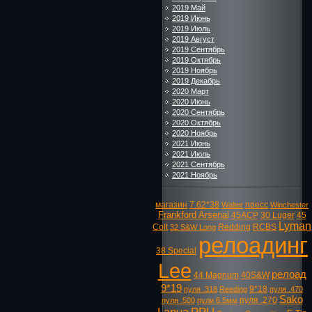
2019 Май
2019 Июнь
2019 Июль
2019 Август
2019 Сентябрь
2019 Октябрь
2019 Ноябрь
2019 Декабрь
2020 Март
2020 Июнь
2020 Сентябрь
2020 Октябрь
2020 Ноябрь
2021 Июнь
2021 Июль
2021 Сентябрь
2021 Ноябрь
магазин
7.62*38
пресс
Walter
Winchester
Frankford Arsenal
45ACP
30 Luger
45
Lyman
Colt
Redding
RCBS
32 S&W Long
релоадинг
38 Special
Lee
релоад
44 Magnum
40S&W
9*19
9*18
пуля .318
Reeding
пуля .470
Sako
пуля .270
пуля .500
пули 6.5мм