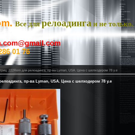
om.
релоадинга
Все для
и не только.
ya.com@gmail.com
286 01 76
риц .222Rem для релоадинга, пр-ва Lyman, USA. Цена с шелходером 78 у.е
елоадинга, пр-ва Lyman, USA. Цена с шелходером 78 у.е