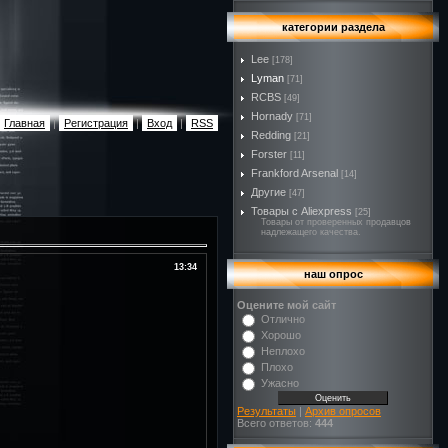
категории раздела
Lee
[178]
Lyman
[71]
RCBS
[49]
Hornady
[71]
Главная
|
Регистрация
|
Вход
|
RSS
Redding
[21]
Forster
[11]
Frankford Arsenal
[14]
Другие
[47]
Товары с Aliexpress
[25]
Товары от проверенных продавцов
надлежащего качества.
13:34
наш опрос
Оцените мой сайт
Отлично
Хорошо
Неплохо
Плохо
Ужасно
Результаты
|
Архив опросов
Всего ответов:
444