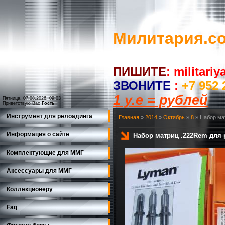
Милитария.c
ПИШИТЕ
:
militari
ЗВОНИТЕ
:
+7 952 
1 у.е = рублей
Пятница, 07.08.2026, 09:03
Приветствую Вас
Гость
Инструмент для релоадинга
Главная
»
2014
»
Октябрь
»
8
» Набор мат
Информация о сайте
Набор матриц .222Rem для р
Комплектующие для ММГ
Аксессуары для ММГ
Коллекционеру
Faq