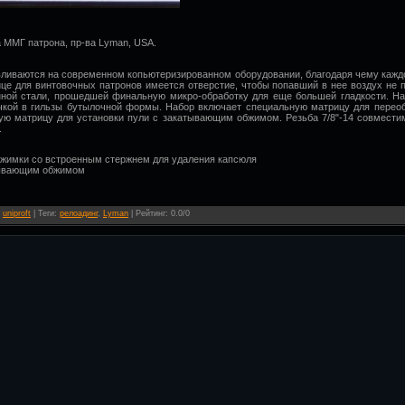
 ММГ патрона, пр-ва Lyman, USA.
ливаются на современном копьютеризированном оборудовании, благодаря чему каждо
це для винтовочных патронов имеется отверстие, чтобы попавший в нее воздух не п
нной стали, прошедшей финальную микро-обработку для еще большей гладкости. Н
очкой в гильзы бутылочной формы. Набор включает специальную матрицу для перео
ную матрицу для установки пули с закатывающим обжимом. Резьба 7/8"-14 совмест
.
бжимки со встроенным стержнем для удаления капсюля
атывающим обжимом
:
uniproft
|
Теги
:
релоадинг
,
Lyman
|
Рейтинг
:
0.0
/
0