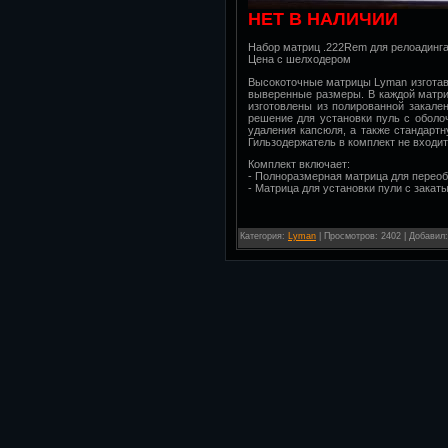
НЕТ В НАЛИЧИИ
Набор матриц .222Rem для релоадинга
Цена с шелходером
Высокоточные матрицы Lyman изготав
выверенные размеры. В каждой матри
изготовлены из полированной закале
решение для установки пуль с обол
удаления капсюля, а также стандарт
Гильзодержатель в комплект не входит
Комплект включает:
- Полноразмерная матрица для перео
- Матрица для установки пули с зак
Категория
:
Lyman
|
Просмотров
: 2402 |
Добавил