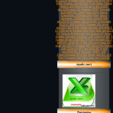
ВС-0.276
5грамм HPBT Match 50 штук
Пуля
RWS Scorion .224 69 gr/4
Пуля Speer Target
Match .224 52gr/3
100 штук ВС-0.253
арт.1036 цена 101
4грамм HPBT
Hornady
ELD-MATCH .264/6
5мм 147gr
Sierra
GameKing .243/6мм 90gr
80gr
Sierra
Varminter .243/6mm
5mm 123gr/8
506
арт.26176
0 грамм 100 штук ВС-0
Hornady
ELD-X .308 212gr/13
7грамм 100 штук
арт.3077 ВС-0
663
Speer Varmint .224 45gr/2
167 100 штук
9грамм Soft Point Spitz арт.1023
ВС
Гильза 44 Magnum
под боксер LP
пр-во
Starline
Hornady Interlock .338 225gr/14
397
6
грамм SP арт.3320 ВС-0
Пуля Hornady ELD-
MATCH .264/6
ВС-0
554 100 штук
5мм 130
grain
арт.26177
6грамм
455
Sierra Pro-Hunter
.338 225gr/14
SPT арт.2620 ВС-0
405
арт.3039 ВС-0
Hornady HPBT .308
155gr/10грамм BTH
231
Speer Varmint .224
50gr3
2грамм Soft Point Spitz арт.1029 ВС
прайс лист
Партнеры