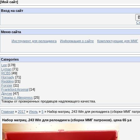
[
Мой сайт
]
Вход на сайт
В
Ст
Меню сайта
Инструмент для релоадинга
Информация о сайте
Комплектующие для ММГ
Categories
Lee
[178]
Lyman
[71]
RCBS
[49]
Hornady
[71]
Redding
[21]
Forster
[11]
Frankford Arsenal
[14]
Другие
[47]
Товары с Aliexpress
[25]
Товары от проверенных продавцов надлежащего качества.
Главная
»
2017
»
Июль
»
5
» Набор матриц .243 Win для релоадинга (сборки ММГ патро
Набор матриц .243 Win для релоадинга (сборки ММГ патронов). цена 65 у.е