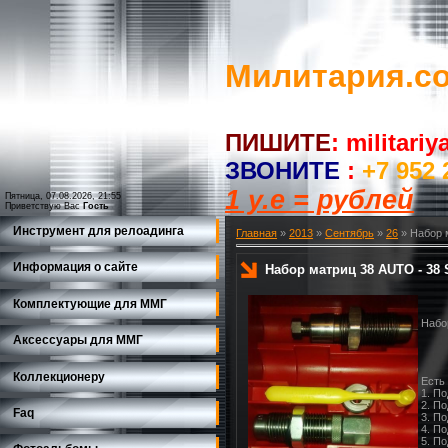
Милитария.c
ПИШИТЕ
:
militari
ЗВОНИТЕ
:
+7 952 
1 у.е = рублей
Пятница, 07.08.2026, 21:55
Приветствую Вас
Гость
Инструмент для релоадинга
Главная
»
2013
»
Сентябрь
»
26
» Набор 
Информация о сайте
Набор матриц 38 AUTO - 38 
Комплектующие для ММГ
Набо
Аксессуары для ММГ
Коллекционеру
Есть
1. По
2. По
Faq
3. П
4. П
5. П