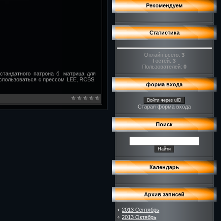
Рекомендуем
Статистика
Онлайн всего:
3
Гостей:
3
Пользователей:
0
стандатного патрона б. матрица для
использоваться с прессом LEE, RCBS,
форма входа
Войти через uID
Старая форма входа
Поиск
Календарь
Архив записей
2013 Сентябрь
2013 Октябрь