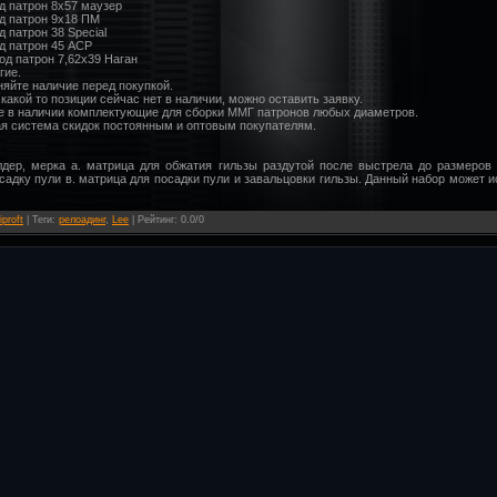
од патрон 8х57 маузер
од патрон 9х18 ПМ
д патрон 38 Special
од патрон 45 АСР
Под патрон 7,62х39 Наган
гие.
няйте наличие перед покупкой.
какой то позиции сейчас нет в наличии, можно оставить заявку.
е в наличии комплектующие для сборки ММГ патронов любых диаметров.
ая система скидок постоянным и оптовым покупателям.
дер, мерка а. матрица для обжатия гильзы раздутой после выстрела до размеров 
садку пули в. матрица для посадки пули и завальцовки гильзы. Данный набор может 
iproft
|
Теги
:
релоадинг
,
Lee
|
Рейтинг
:
0.0
/
0