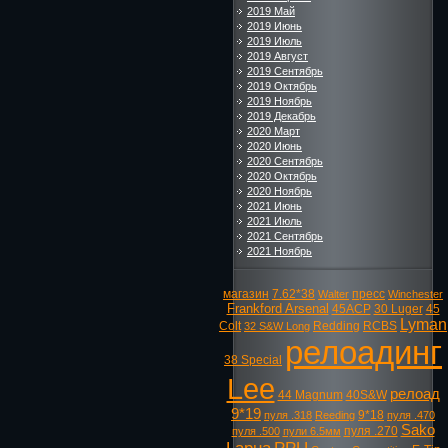
2019 Май
2019 Июнь
2019 Июль
2019 Август
2019 Сентябрь
2019 Октябрь
2019 Ноябрь
2019 Декабрь
2020 Март
2020 Июнь
2020 Сентябрь
2020 Октябрь
2020 Ноябрь
2021 Июнь
2021 Июль
2021 Сентябрь
2021 Ноябрь
магазин
7.62*38
пресс
Walter
Winchester
Frankford Arsenal
45ACP
30 Luger
45
Lyman
Colt
Redding
RCBS
32 S&W Long
релоадинг
38 Special
Lee
релоад
44 Magnum
40S&W
9*19
9*18
пуля .318
Reeding
пуля .470
Sako
пуля .270
пуля .500
пули 6.5мм