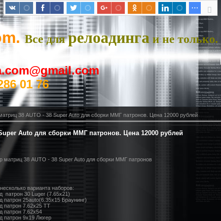
om.
релоадинга
Все для
и не только.
ya.com@gmail.com
286 01 76
матриц 38 AUTO - 38 Super Auto для сборки ММГ патронов. Цена 12000 рублей
Super Auto для сборки ММГ патронов. Цена 12000 рублей
р матриц 38 AUTO - 38 Super Auto для сборки ММГ патронов
 несколько варианта наборов:
д патрон 30 Luger (7.65х21)
д патрон 25auto(6.35х15 Браунинг)
од патрон 7.62х25 ТТ
од патрон 7.62х54
од патрон 9х19 Люгер