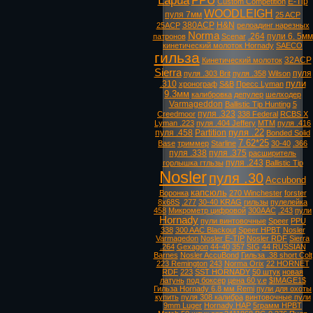
Lapua
PPU
E-Tip
Custom Competition
WOODLEIGH
пуля 7мм
25 ACP
380ACP
H&N
25ACP
релоадинг нарезных
Norma
.264
пули 6. 5мм
патронов
Scenar
кинетический молоток Hornady
SAECO
гильза
32ACP
Кинетический молоток
Sierra
пуля
пуля .303 Brit
пуля .358
Wilson
пули
.310
хронограф
S&B
Пресс Lyman
9.3мм
калибровка
депулер
шелходер
Varmageddon
Ballistic Tip Hunting
5
пуля .323
Creedmoor
338 Federal
RCBS X
Lyman .223
пуля .404 Jeffery
MTM
пуля .416
пуля .22
пуля .458
Partition
Bonded Solid
7.62*25
Base
триммер
Starline
30-40
.366
пуля .338
пуля .375
расширитель
пуля .243
горлышка гтльзы
Ballistic Tip
Nosler
пуля .30
Accubond
капсюль
Воронка
270 Winchester
forster
8х68S
.277
30-40 KRAG
гильзы
пулелейка
458
Микрометр цифровой
300AAC
.243
пули
Hornady
пули винтовочные
Speer
PPU
338
300 AAC Blackout
Speer HPBT
Nosler
Varmagedon
Nosler E-TIP
Nosler RDF
Sierra
.264
Gexagon
44-40
357 SIG
44 RUSSIAN
Barnes
Nosler AccuBond
Гильза .38 short Colt
223 Remington
243
Norma Orix
22 HORNET
RDF
223
SST HORNADY
50 штук
новая
латунь
под боксер
цена 60 у.е
$IMAGE1$
Гильза Hornady 6.8 мм Remi
пули для охоты
купить
пуля 308 калибра
винтовочные пули
9mm Luger
Hornady HAP
5грамм HPBT