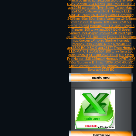
Match 50 штук
арт.2411868 ВС-0.276
Пуля
RWS Scorion .224 69 gr/4
100 штук ВС-0.253
арт.1036 цена 101
Пуля Speer Target Match
.224 52gr/3
4грамм HPBT
Hornady ELD-
MATCH .264/6
5мм 147gr
Sierra GameKing
.243/6мм 90gr
80gr
Sierra Varminter .243/6mm
5mm 123gr/8
0 грамм 100 штук ВС-0
506
арт.26176
663
Hornady ELD-X .308 212gr/13
7грамм 100 штук арт.3077 ВС-0
Speer
Varmint .224 45gr/2
9грамм Soft Point Spitz
арт.1023 ВС
167 100 штук
Гильза 44 Magnum
под боксер LP
пр-во Starline
Hornady
Interlock .338 225gr/14
397
6 грамм SP
арт.3320 ВС-0
ВС-0
арт.26177
Пуля Hornady
ELD-MATCH .264/6
554 100 штук
5мм 130
grain
6грамм
SPT арт.2620 ВС-0
455
Sierra
Pro-Hunter .338 225gr/14
Hornady HPBT .308
155gr/10грамм BTH
арт.3039 ВС-0
405
231
Speer Varmint .224 50gr3
2грамм Soft Point
Spitz арт.1029 ВС
прайс лист
Партнеры