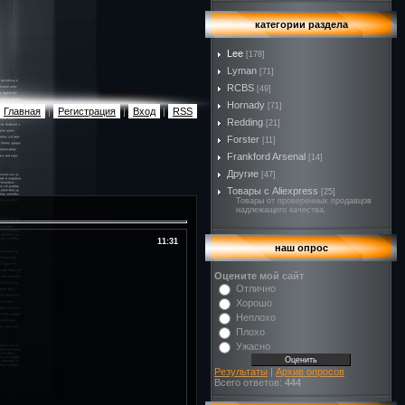
категории раздела
Lee
[178]
Lyman
[71]
RCBS
[49]
Hornady
[71]
Главная
|
Регистрация
|
Вход
|
RSS
Redding
[21]
Forster
[11]
Frankford Arsenal
[14]
Другие
[47]
Товары с Aliexpress
[25]
Товары от проверенных продавцов
надлежащего качества.
11:31
наш опрос
Оцените мой сайт
Отлично
Хорошо
Неплохо
Плохо
Ужасно
Результаты
|
Архив опросов
Всего ответов:
444