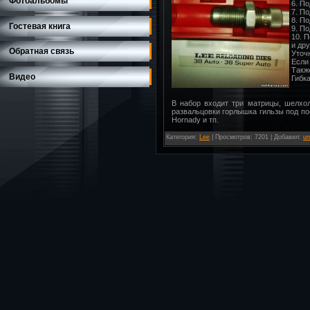
Фотоальбомы
6. П
7. П
8. По
Гостевая книга
9. П
10. 
и дру
Обратная связь
Уточ
Если 
Такж
Видео
Гибк
В набор входит три матрицы, шелхол
развальцовки горлышка гильзы под по
Hornady и тп.
Категория
:
Lee
|
Просмотров
: 7201 |
Добавил
:
un