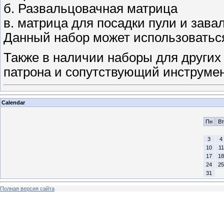
б. Развальцовачная матрица
в. матрица для посадки пули и зава
Данный набор может использоваться
Также в наличии наборы для других
патрона и сопутствующий инструмен
Calendar
Пн
Вт
3
4
10
11
17
18
24
25
31
Полная версия сайта