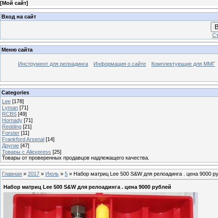
[
Мой сайт
]
Вход на сайт
В
Ст
Меню сайта
Инструмент для релоадинга
Информация о сайте
Комплектующие для ММГ
Categories
Lee
[178]
Lyman
[71]
RCBS
[49]
Hornady
[71]
Redding
[21]
Forster
[11]
Frankford Arsenal
[14]
Другие
[47]
Товары с Aliexpress
[25]
Товары от проверенных продавцов надлежащего качества.
Главная
»
2017
»
Июль
»
5
» Набор матриц Lee 500 S&W для релоадинга . цена 9000 р
Набор матриц Lee 500 S&W для релоадинга . цена 9000 рублей