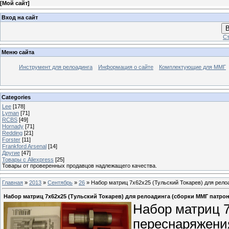
[
Мой сайт
]
Вход на сайт
В
Ст
Меню сайта
Инструмент для релоадинга
Информация о сайте
Комплектующие для ММГ
Categories
Lee
[178]
Lyman
[71]
RCBS
[49]
Hornady
[71]
Redding
[21]
Forster
[11]
Frankford Arsenal
[14]
Другие
[47]
Товары с Aliexpress
[25]
Товары от проверенных продавцов надлежащего качества.
Главная
»
2013
»
Сентябрь
»
26
» Набор матриц 7х62х25 (Тульский Токарев) для релоа
Набор матриц 7х62х25 (Тульский Токарев) для релоадинга (сборки ММГ патроно
Набор матриц 7
переснаряжени