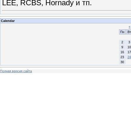
LEE, RCBS, Hornady и тп.
Calendar
«
Пн
Вт
2
3
9
10
16
17
23
24
30
Полная версия сайта