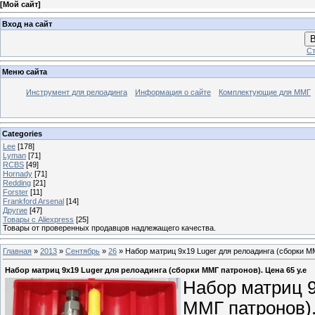
[
Мой сайт
]
Вход на сайт
В
Ст
Меню сайта
Инструмент для релоадинга
Информация о сайте
Комплектующие для ММГ
Categories
Lee
[178]
Lyman
[71]
RCBS
[49]
Hornady
[71]
Redding
[21]
Forster
[11]
Frankford Arsenal
[14]
Другие
[47]
Товары с Aliexpress
[25]
Товары от проверенных продавцов надлежащего качества.
Главная
»
2013
»
Сентябрь
»
26
» Набор матриц 9х19 Luger для релоадинга (сборки ММ
Набор матриц 9х19 Luger для релоадинга (сборки ММГ патронов). Цена 65 у.е
Набор матриц 9
ММГ патронов)