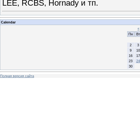
LEE, RCBS, Hornady и тп.
Calendar
«
Пн
Вт
2
3
9
10
16
17
23
24
30
Полная версия сайта