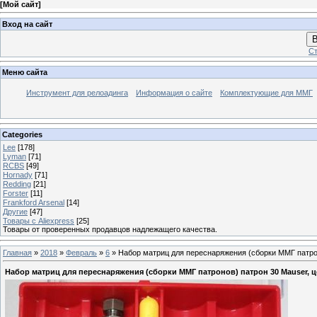
[
Мой сайт
]
Вход на сайт
В
Ст
Меню сайта
Инструмент для релоадинга
Информация о сайте
Комплектующие для ММГ
Categories
Lee
[178]
Lyman
[71]
RCBS
[49]
Hornady
[71]
Redding
[21]
Forster
[11]
Frankford Arsenal
[14]
Другие
[47]
Товары с Aliexpress
[25]
Товары от проверенных продавцов надлежащего качества.
Главная
»
2018
»
Февраль
»
6
» Набор матриц для переснаряжения (сборки ММГ патроно
Набор матриц для переснаряжения (сборки ММГ патронов) патрон 30 Mauser, це