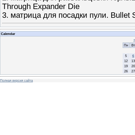
Through Expander Die
3. матрица для посадки пули. Bullet 
Calendar
Пн
Вт
5
6
12
13
19
20
26
27
Полная версия сайта