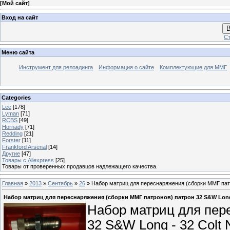
[
Мой сайт
]
Вход на сайт
В
Ст
Меню сайта
Инструмент для релоадинга
Информация о сайте
Комплектующие для ММГ
Categories
Lee
[178]
Lyman
[71]
RCBS
[49]
Hornady
[71]
Redding
[21]
Forster
[11]
Frankford Arsenal
[14]
Другие
[47]
Товары с Aliexpress
[25]
Товары от проверенных продавцов надлежащего качества.
Главная
»
2013
»
Сентябрь
»
26
» Набор матриц для переснаряжения (сборки ММГ патро
Набор матриц для переснаряжения (сборки ММГ патронов) патрон 32 S&W Long - 
Набор матриц для пер
32 S&W Long - 32 Colt 