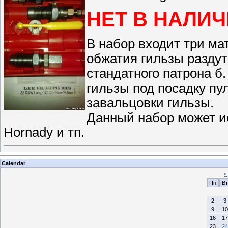
НЕТ В НАЛИ
В набор входит три ма
обжатия гильзы раздут
стандатного патрона б
гильзы под посадку пу
завальцовки гильзы.
Данный набор может и
Hornady и тп.
Calendar
«
Пн
Вт
2
3
9
10
16
17
23
24