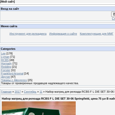
[
Мой сайт
]
Вход на сайт
В
Ст
Меню сайта
Инструмент для релоадинга
Информация о сайте
Комплектующие для ММГ
Categories
Lee
[178]
Lyman
[71]
RCBS
[49]
Hornady
[71]
Redding
[21]
Forster
[11]
Frankford Arsenal
[14]
Другие
[47]
Товары с Aliexpress
[25]
Товары от проверенных продавцов надлежащего качества.
Главная
»
2017
»
Сентябрь
»
11
» Набор матриц для релоада RCBS F L DIE SET 30-06 Sp
Набор матриц для релоада RCBS F L DIE SET 30-06 Springfield, цена 75 у.е В н