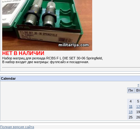
НЕТ В НАЛИЧИИ
Набор матриц для релоада RCBS F L DIE SET 30-06 Springfield,
В набор входит две матрицы: фуллсайз и посадочная.
Calendar
«
Пн
Вт
4
5
11
12
18
19
25
26
Полная версия сайта