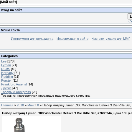
[
Мой сайт
]
Вход на сайт
В
Ст
Меню сайта
Инструмент для релоадинга
Информация о сайте
Комплектующие для ММГ
Categories
Lee
[178]
Lyman
[71]
RCBS
[49]
Hornady
[71]
Redding
[21]
Forster
[11]
Frankford Arsenal
[14]
Другие
[47]
Товары с Aliexpress
[25]
Товары от проверенных продавцов надлежащего качества.
Главная
»
2018
»
Май
»
8
» Набор матриц Lyman .308 Winchester Deluxe 3 Die Rifle Set,
Набор матриц Lyman .308 Winchester Deluxe 3 Die Rifle Set, #7680244, цена 105 у.