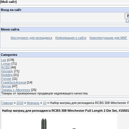
[
Мой сайт
]
Вход на сайт
В
Ст
Меню сайта
Инструмент для релоадинга
Информация о сайте
Комплектующие для ММГ
Categories
Lee
[178]
Lyman
[71]
RCBS
[49]
Hornady
[71]
Redding
[21]
Forster
[11]
Frankford Arsenal
[14]
Другие
[47]
Товары с Aliexpress
[25]
Товары от проверенных продавцов надлежащего качества.
Главная
»
2018
»
Февраль
»
10
» Набор матриц для релоадинга RCBS 308 Winchester Ful
Набор матриц для релоадинга RCBS 308 Winchester Full Length 2 Die Set, #1550