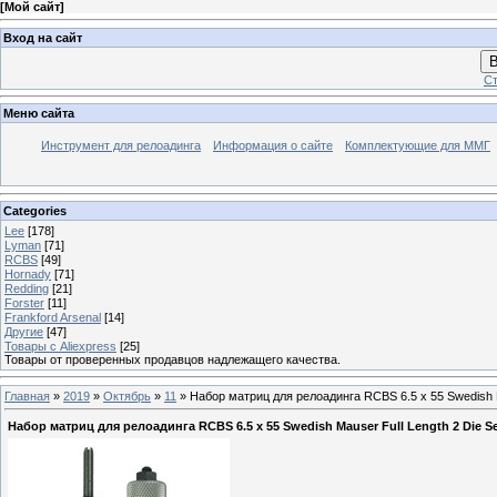
[
Мой сайт
]
Вход на сайт
В
Ст
Меню сайта
Инструмент для релоадинга
Информация о сайте
Комплектующие для ММГ
Categories
Lee
[178]
Lyman
[71]
RCBS
[49]
Hornady
[71]
Redding
[21]
Forster
[11]
Frankford Arsenal
[14]
Другие
[47]
Товары с Aliexpress
[25]
Товары от проверенных продавцов надлежащего качества.
Главная
»
2019
»
Октябрь
»
11
» Набор матриц для релоадинга RCBS 6.5 x 55 Swedish Ma
Набор матриц для релоадинга RCBS 6.5 x 55 Swedish Mauser Full Length 2 Die Set