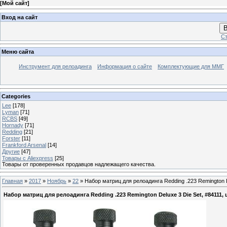
[
Мой сайт
]
Вход на сайт
В
Ст
Меню сайта
Инструмент для релоадинга
Информация о сайте
Комплектующие для ММГ
Categories
Lee
[178]
Lyman
[71]
RCBS
[49]
Hornady
[71]
Redding
[21]
Forster
[11]
Frankford Arsenal
[14]
Другие
[47]
Товары с Aliexpress
[25]
Товары от проверенных продавцов надлежащего качества.
Главная
»
2017
»
Ноябрь
»
22
» Набор матриц для релоадинга Redding .223 Remington De
Набор матриц для релоадинга Redding .223 Remington Deluxe 3 Die Set, #84111, ц