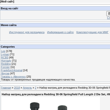
[
Мой сайт
]
Вход на сайт
В
Ст
Меню сайта
Инструмент для релоадинга
Информация о сайте
Комплектующие для ММГ
Categories
Lee
[178]
Lyman
[71]
RCBS
[49]
Hornady
[71]
Redding
[21]
Forster
[11]
Frankford Arsenal
[14]
Другие
[47]
Товары с Aliexpress
[25]
Товары от проверенных продавцов надлежащего качества.
Главная
»
2018
»
Апрель
»
2
» Набор матриц для релоадинга Redding 30-06 Springfield Fu
Набор матриц для релоадинга Redding 30-06 Springfield Full Length 2 Die Set, #80