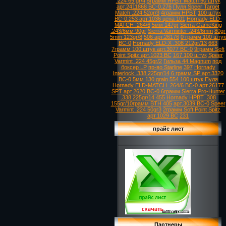
.224 69 gr/4
5грамм HPBT Match 50 штук
арт.2411868 ВС-0.276
Пуля Speer Target
Match .224 52gr/3
4грамм HPBT
100 штук
ВС-0.253 арт.1036 цена 101
Hornady ELD-
MATCH .264/6
5мм 147gr
Sierra GameKing
.243/6мм 90gr
Sierra Varminter .243/6mm
80gr
5mm 123gr/8
506 арт.26176
0 грамм 100 штук
ВС-0
Hornady ELD-X .308 212gr/13
663
7грамм 100 штук арт.3077 ВС-0
9грамм Soft
Point Spitz арт.1023 ВС
167 100 штук
Speer
Varmint .224 45gr/2
Гильза 44 Magnum
под
боксер LP
пр-во Starline
397
Hornady
Interlock .338 225gr/14
6 грамм SP арт.3320
ВС-0
5мм 130 grain
554 100 штук
Пуля
Hornady ELD-MATCH .264/6
ВС-0
арт.26177
SPT арт.2620 ВС-0
6грамм
Sierra Pro-Hunter
.338 225gr/14
455
Hornady HPBT .308
155gr/10грамм BTH
405
арт.3039 ВС-0
Speer
Varmint .224 50gr3
2грамм Soft Point Spitz
арт.1029 ВС
231
прайс лист
Партнеры