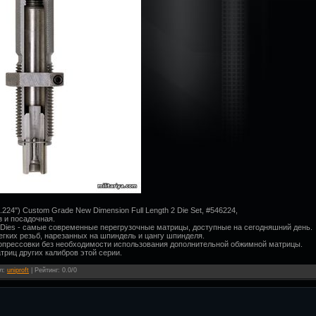
224") Custom Grade New Dimension Full Length 2 Die Set, #546224,
з и посадочная.
 Dies - самые современные перегрузочные матрицы, доступные на сегодняшний день.
легких резьб, нарезанных на шпиндель и цангу шпинделя.
опрессовки без необходимости использования дополнительной обжимной матрицы.
триц других калибров этой серии.
л
:
uniproft
|
Рейтинг
:
0.0
/
0