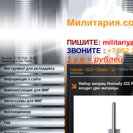
Милитария.c
ПИШИТЕ
:
militari
ЗВОНИТЕ
:
+7 952 
1 у.е = рублей
Пятница, 07.08.2026, 19:37
Приветствую Вас
Гость
Инструмент для релоадинга
Главная
»
2018
»
Январь
»
12
» Набор мат
матрицы
Информация о сайте
Набор матриц Hornady 222 Re
входит две матрицы
Комплектующие для ММГ
Аксессуары для ММГ
Коллекционеру
Faq