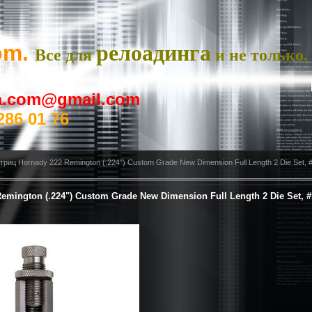
om.
релоадинга
Все для
и не только.
ya.com@gmail.com
286 01 76
риц Hornady 222 Remington (.224") Custom Grade New Dimension Full Length 2 Die Set, #
mington (.224") Custom Grade New Dimension Full Length 2 Die Set, #