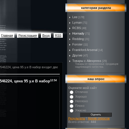
категории раздела
Lee
[178]
Lyman
[71]
RCBS
[49]
Hornady
[71]
Главная
|
Регистрация
|
Вход
|
RSS
Redding
[21]
Forster
[11]
Frankford Arsenal
[14]
Другие
[47]
Товары с Aliexpress
[25]
Товары от проверенных продавцов
546224, цена 95 у.е В набор входит две
надлежащего качества.
наш опрос
546224, цена 95 у.е В набор
12:54
Оцените мой сайт
Отлично
Хорошо
Неплохо
Плохо
Ужасно
Результаты
|
Архив опросов
Всего ответов:
444