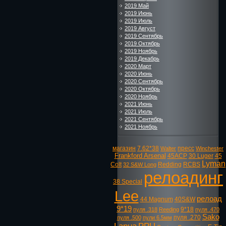
2019 Май
2019 Июнь
2019 Июль
2019 Август
2019 Сентябрь
2019 Октябрь
2019 Ноябрь
2019 Декабрь
2020 Март
2020 Июнь
2020 Сентябрь
2020 Октябрь
2020 Ноябрь
2021 Июнь
2021 Июль
2021 Сентябрь
2021 Ноябрь
магазин
7.62*38
пресс
Walter
Winchester
Frankford Arsenal
45ACP
30 Luger
45
Lyman
Colt
Redding
RCBS
32 S&W Long
релоадинг
38 Special
Lee
релоад
44 Magnum
40S&W
9*19
9*18
пуля .318
Reeding
пуля .470
Sako
пуля .270
пуля .500
пули 6.5мм