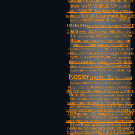
Lapua
PPU
E-Tip
Custom Competition
WOODLEIGH
пуля 7мм
25 ACP
380ACP
H&N
25ACP
релоадинг нарезных
Norma
пули 6. 5мм
.264
патронов
Scenar
кинетический молоток Hornady
SAECO
гильза
32ACP
Кинетический молоток
Sierra
пуля
пуля .303 Brit
пуля .358
Wilson
пули
.310
хронограф
S&B
Пресс Lyman
9.3мм
калибровка
депулер
шелходер
Varmageddon
Ballistic Tip Hunting
5
пуля .323
Creedmoor
338 Federal
RCBS X
Lyman .223
пуля .404 Jeffery
MTM
пуля .416
пуля .22
пуля .458
Partition
триммер
7.62*25
Bonded Solid Base
Starline
30-40
пуля .338
пуля .375
.366
расширитель
пуля .243
горлышка гтльзы
Ballistic Tip
Nosler
пуля .30
Accubond
капсюль
Воронка
270 Winchester
forster
8х68S
.277
30-40 KRAG
гильзы
пулелейка
458
Микрометр цифровой
300AAC
.243
пули
Hornady
пули винтовочные
Speer
PPU
338
300 AAC Blackout
Speer HPBT
Nosler
Varmagedon
Nosler E-TIP
Nosler RDF
Sierra
.264
Gexagon
44-40
357 SIG
44 RUSSIAN
Barnes
Nosler AccuBond
Гильза .38 short Colt
223 Remington
243
Norma Orix
22 HORNET
RDF
223
SST HORNADY
латунь
50 штук
новая
цена 60 у.е
$IMAGE1$ Гильза Hornady
6.8 мм Remi
под боксер
пули для охоты
купить
винтовочные пули
пуля 308 калибра
9mm Luger
Hornady HAP
Пуля RWS Scorion