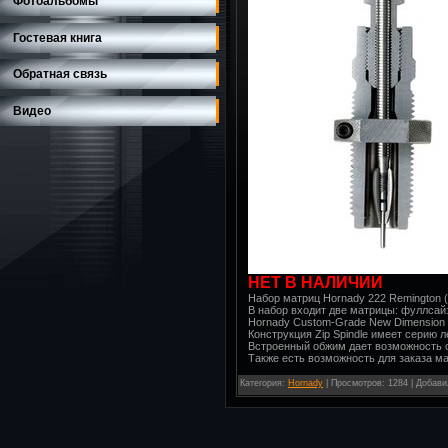
Фотоальбомы
Гостевая книга
Обратная связь
Видео
НЕТ В НАЛИЧИИ
Набор матриц Hornady 222 Remington (.
В набор входит две матрицы: фуллсай
Hornady Custom-Grade New Dimension
Конструкция Zip Spindle имеет серию 
Встроенный обжим дает возможность 
Также есть возможность для заказа ма
Категория
:
Hornady
|
Просмотров
: 1284 |
Добави