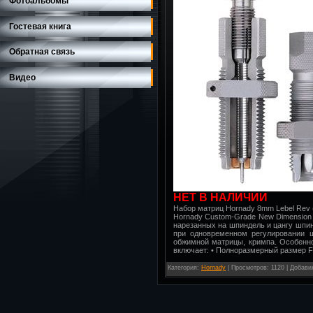
Фотоальбомы
Гостевая книга
Обратная связь
Видео
НЕТ В НАЛИЧИИ
Набор матриц Hornady 8mm Lebel Rev (.
Hornady Custom-Grade New Dimension 
нарезанных на шпиндель и цангу шпин
при одновременном регулировании ш
обжимной матрицы, кримпа. Особенно
включает: • Полноразмерный размер Ful
Категория
:
Hornady
|
Просмотров
: 1120 |
Добави