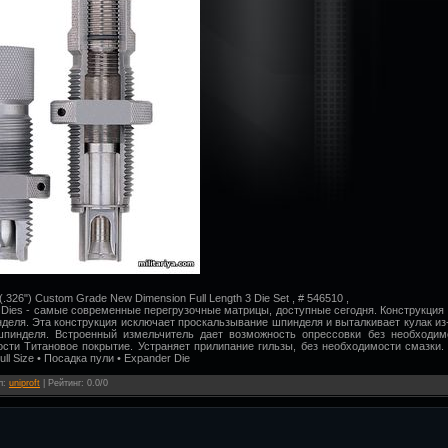
326") Custom Grade New Dimension Full Length 3 Die Set , # 546510 ,
Dies - самые современные перегрузочные матрицы, доступные сегодня. Конструкция Zi
деля. Эта конструкция исключает проскальзывание шпинделя и выталкивает кулак из
пинделя. Встроенный измельчитель дает возможность опрессовки без необходим
сти Титановое покрытие. Устраняет прилипание гильзы, без необходимости смазки.
l Size • Посадка пули • Expander Die
л
:
uniproft
|
Рейтинг
:
0.0
/
0