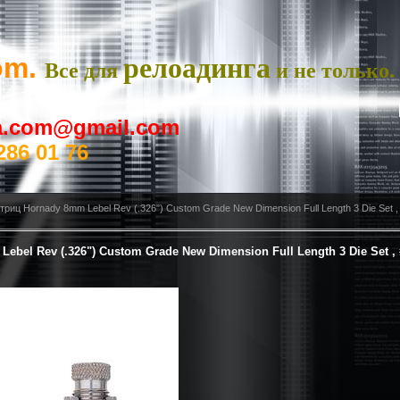
om.
релоадинга
Все для
и не только.
ya.com@gmail.com
286 01 76
риц Hornady 8mm Lebel Rev (.326") Custom Grade New Dimension Full Length 3 Die Set ,
bel Rev (.326") Custom Grade New Dimension Full Length 3 Die Set , #