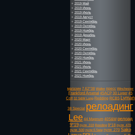
2019 Май
2019 Июнь
2019 Июль
2019 Август
2019 Сентябрь
2019 Октябрь
2019 Ноябрь
2019 Декабрь
2020 Март
2020 Июнь
2020 Сентябрь
2020 Октябрь
2020 Ноябрь
2021 Июнь
2021 Июль
2021 Сентябрь
2021 Ноябрь
магазин
7.62*38
пресс
Walter
Winchester
Frankford Arsenal
45ACP
30 Luger
45
Lyman
Colt
Redding
RCBS
32 S&W Long
релоадинг
38 Special
Lee
релоад
44 Magnum
40S&W
9*19
9*18
пуля .318
Reeding
пуля .470
Sako
пуля .270
пуля .500
пули 6.5мм