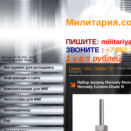
Милитария.c
ПИШИТЕ
:
militari
ЗВОНИТЕ
:
+7 952 
1 у.е = рублей
Пятница, 07.08.2026, 18:17
Приветствую Вас
Гость
Инструмент для релоадинга
Главная
»
2017
»
Ноябрь
»
20
» Набор мат
Grade N
Информация о сайте
Набор матриц Hornady 8mm Le
Hornady Custom-Grade N
Комплектующие для ММГ
Аксессуары для ММГ
Коллекционеру
Faq