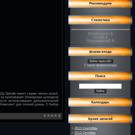
Рекомендуем
Статистика
Онлайн всего:
1
Гостей:
1
Пользователей:
0
форма входа
Войти через uID
Старая форма входа
Поиск
p Spindle имеет серию легких резьб,
-за затягивания блокировки шпинделя
ости использования дополнительной
Календарь
 Комплект для полной длины 3 Набор
Архив записей
2013 Сентябрь
2013 Октябрь