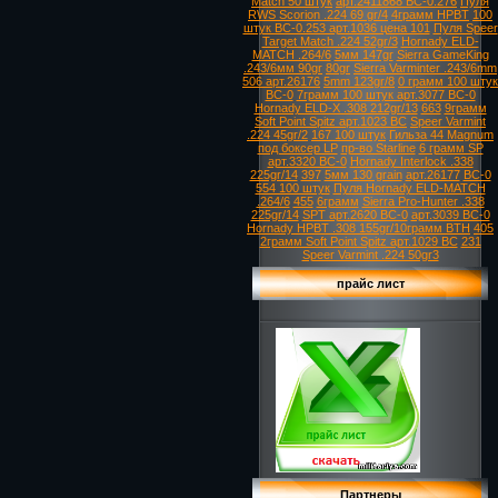
Match 50 штук
арт.2411868 ВС-0.276
Пуля
RWS Scorion .224 69 gr/4
4грамм HPBT
100
штук ВС-0.253 арт.1036 цена 101
Пуля Speer
Target Match .224 52gr/3
Hornady ELD-
MATCH .264/6
5мм 147gr
Sierra GameKing
.243/6мм 90gr
80gr
Sierra Varminter .243/6mm
506 арт.26176
5mm 123gr/8
0 грамм 100 штук
ВС-0
7грамм 100 штук арт.3077 ВС-0
Hornady ELD-X .308 212gr/13
663
9грамм
Soft Point Spitz арт.1023 ВС
Speer Varmint
.224 45gr/2
167 100 штук
Гильза 44 Magnum
под боксер LP
пр-во Starline
6 грамм SP
арт.3320 ВС-0
Hornady Interlock .338
225gr/14
397
5мм 130 grain
арт.26177
ВС-0
554 100 штук
Пуля Hornady ELD-MATCH
.264/6
455
6грамм
Sierra Pro-Hunter .338
225gr/14
SPT арт.2620 ВС-0
арт.3039 ВС-0
Hornady HPBT .308 155gr/10грамм BTH
405
2грамм Soft Point Spitz арт.1029 ВС
231
Speer Varmint .224 50gr3
прайс лист
Партнеры