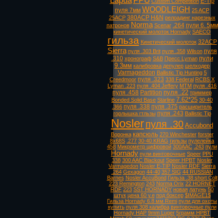
Lapua
PPU
E-Tip
Custom Competition
WOODLEIGH
пуля 7мм
25 ACP
380ACP
H&N
25ACP
релоадинг нарезных
Norma
.264
пули 6. 5мм
патронов
Scenar
кинетический молоток Hornady
SAECO
гильза
32ACP
Кинетический молоток
Sierra
пуля
пуля .303 Brit
пуля .358
Wilson
пули
.310
хронограф
S&B
Пресс Lyman
9.3мм
калибровка
депулер
шелходер
Varmageddon
Ballistic Tip Hunting
5
пуля .323
Creedmoor
338 Federal
RCBS X
Lyman .223
пуля .404 Jeffery
MTM
пуля .416
пуля .22
пуля .458
Partition
триммер
7.62*25
Bonded Solid Base
Starline
30-40
пуля .338
пуля .375
.366
расширитель
пуля .243
горлышка гтльзы
Ballistic Tip
Nosler
пуля .30
Accubond
капсюль
Воронка
270 Winchester
forster
8х68S
.277
30-40 KRAG
гильзы
пулелейка
458
Микрометр цифровой
300AAC
.243
пули
Hornady
пули винтовочные
Speer
PPU
338
300 AAC Blackout
Speer HPBT
Nosler
Varmagedon
Nosler E-TIP
Nosler RDF
Sierra
.264
Gexagon
44-40
357 SIG
44 RUSSIAN
Barnes
Nosler AccuBond
Гильза .38 short Colt
223 Remington
243
Norma Orix
22 HORNET
RDF
223
SST HORNADY
новая
латунь
50
штук
цена 60 у.е
под боксер
$IMAGE1$
Гильза Hornady 6.8 мм Remi
пули для охоты
купить
пуля 308 калибра
винтовочные пули
Hornady HAP
9mm Luger
5грамм HPBT