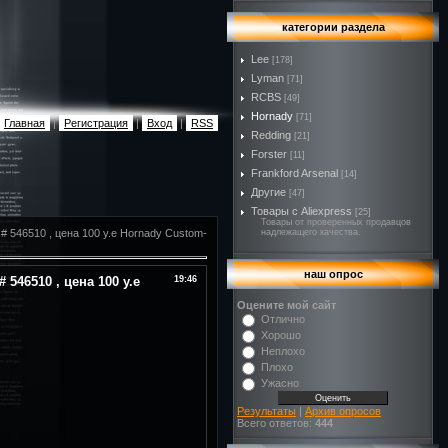
категории раздела
Lee
[178]
Lyman
[71]
RCBS
[49]
Hornady
[71]
Главная
|
Регистрация
|
Вход
|
RSS
Redding
[21]
Forster
[11]
Frankford Arsenal
[14]
Другие
[47]
Товары с Aliexpress
[25]
Товары от проверенных продавцов
 # 546510 , цена 100 у.е Hornady Custom-
надлежащего качества.
наш опрос
 546510 , цена 100 у.е
19:46
Оцените мой сайт
Отлично
Хорошо
Неплохо
Плохо
Ужасно
Результаты
|
Архив опросов
Всего ответов:
444