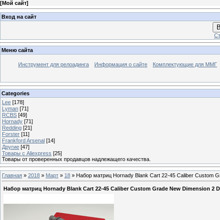
[
Мой сайт
]
Вход на сайт
В
Ст
Меню сайта
Инструмент для релоадинга
Информация о сайте
Комплектующие для ММГ
Categories
Lee
[178]
Lyman
[71]
RCBS
[49]
Hornady
[71]
Redding
[21]
Forster
[11]
Frankford Arsenal
[14]
Другие
[47]
Товары с Aliexpress
[25]
Товары от проверенных продавцов надлежащего качества.
Главная
»
2018
»
Март
»
18
» Набор матриц Hornady Blank Cart 22-45 Caliber Custom Gr
Набор матриц Hornady Blank Cart 22-45 Caliber Custom Grade New Dimension 2 Die