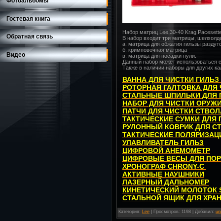
Фотоальбомы
Гостевая книга
Набор матриц Lee 30-40 Krag Pacesetter
Обратная связь
В набор входит три матрицы, шелхолд
а. матрица для обжатия гильзы раздут
б. кримповочная матрица
Видео
в. матрица для посадки пули.
Данный набор может использоваться с
Также в наличии наборы для других к
ВАННА ДЛЯ ЧИСТКИ ГИЛЬЗ
РОТОРНАЯ ГАЛТОВКА ДЛЯ 
СТАЛЬНЫЕ ШПИЛЬКИ ДЛЯ 
НАБОР ДЛЯ ЧИСТКИ ОРУЖ
ПАТЧИ ДЛЯ ЧИСТКИ СТВОЛ
ТАКТИЧЕСКИЕ СУМКИ ДЛЯ
РУЛОННЫЙ КОВРИК ДЛЯ С
ТАКТИЧЕСКИЕ ПОЛЯРИЗАЦ
УЛАВЛИВАТЕЛЬ ГИЛЬЗ
ЦИФРОВОЙ АНЕМОМЕТР
ЦИФРОВЫЕ ВЕСЫ ДЛЯ ПО
ХРОНОГРАФ CHRONY-C
АКТИВНЫЕ НАУШНИКИ
ЛАЗЕРНЫЙ ДАЛЬНОМЕР
КИНЕТИЧЕСКИЙ МОЛОТОК 
СТАЛЬНОЙ ЯЩИК ДЛЯ ХРА
Категория
:
Lee
|
Просмотров
: 1198 |
Добавил
:
un