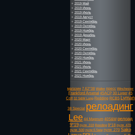
2019 Май
2019 Июнь
2019 Июль
2019 Август
2019 Сентябрь
2019 Октябрь
2019 Ноябрь
2019 Декабрь
2020 Март
2020 Июнь
2020 Сентябрь
2020 Октябрь
2020 Ноябрь
2021 Июнь
2021 Июль
2021 Сентябрь
2021 Ноябрь
магазин
7.62*38
пресс
Walter
Winchester
Frankford Arsenal
45ACP
30 Luger
45
Lyman
Colt
Redding
RCBS
32 S&W Long
релоадинг
38 Special
Lee
релоад
44 Magnum
40S&W
9*19
9*18
пуля .318
Reeding
пуля .470
Sako
пуля .270
пуля .500
пули 6.5мм