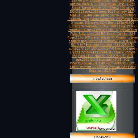
.224 69 gr/4
5грамм HPBT Match 50 штук
арт.2411868 ВС-0.276
4грамм HPBT
Пуля
Speer Target Match .224 52gr/3
100 штук
ВС-0.253 арт.1036 цена 101
Hornady ELD-
MATCH .264/6
5мм 147gr
Sierra GameKing
.243/6мм 90gr
Sierra Varminter .243/6mm
80gr
0 грамм 100 штук ВС-0
5mm 123gr/8
506
арт.26176
Hornady ELD-X .308 212gr/13
663
7грамм 100 штук арт.3077 ВС-0
9грамм Soft
Point Spitz арт.1023 ВС
Speer Varmint .224
45gr/2
167 100 штук
Гильза 44 Magnum
пр-во
Starline
под боксер LP
6 грамм SP арт.3320
ВС-0
397
Hornady Interlock .338 225gr/14
арт.26177
554 100 штук
ВС-0
5мм 130 grain
Пуля Hornady ELD-MATCH .264/6
6грамм
455
Sierra Pro-Hunter .338 225gr/14
SPT
арт.2620 ВС-0
Hornady HPBT .308
155gr/10грамм BTH
405
арт.3039 ВС-0
231
Speer Varmint .224 50gr3
2грамм Soft Point
Spitz арт.1029 ВС
прайс лист
Партнеры