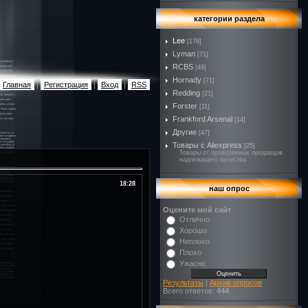
категории раздела
Lee
[178]
Lyman
[71]
RCBS
[49]
Hornady
[71]
Главная
|
Регистрация
|
Вход
|
RSS
Redding
[21]
Forster
[11]
Frankford Arsenal
[14]
Другие
[47]
Товары с Aliexpress
[25]
Товары от проверенных продавцов
надлежащего качества.
18:28
наш опрос
Оцените мой сайт
Отлично
Хорошо
Неплохо
Плохо
Ужасно
Результаты
|
Архив опросов
Всего ответов:
444