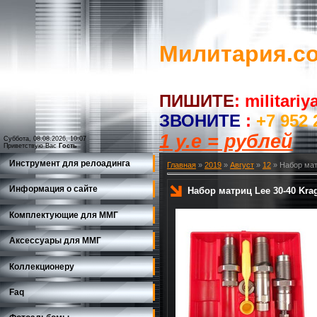
Милитария.c
ПИШИТЕ
:
militari
ЗВОНИТЕ
:
+7 952 
1 у.е = рублей
Суббота, 08.08.2026, 10:07
Приветствую Вас
Гость
Инструмент для релоадинга
Главная
»
2019
»
Август
»
12
» Набор матр
Информация о сайте
Набор матриц Lee 30-40 Krag 
Комплектующие для ММГ
Аксессуары для ММГ
Коллекционеру
Faq