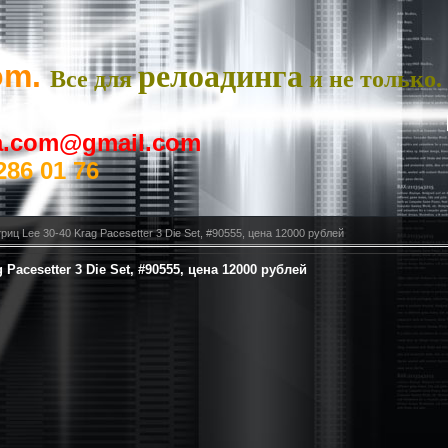
om.
релоадинга
Все для
и не только.
ya.com@gmail.com
286 01 76
иц Lee 30-40 Krag Pacesetter 3 Die Set, #90555, цена 12000 рублей
Pacesetter 3 Die Set, #90555, цена 12000 рублей