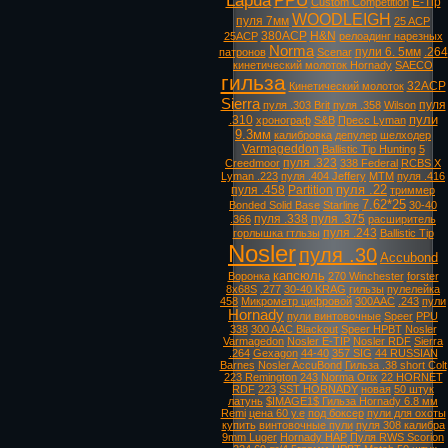
Lapua
PPU
E-Tip
Custom Competition
WOODLEIGH
пуля 7мм
25 ACP
380ACP
H&N
25ACP
релоадинг нарезных
Norma
пули 6. 5мм
.264
патронов
Scenar
кинетический молоток Hornady
SAECO
гильза
32ACP
Кинетический молоток
Sierra
пуля
пуля .303 Brit
пуля .358
Wilson
пули
.310
хронограф
S&B
Пресс Lyman
9.3мм
калибровка
депулер
шелходер
Varmageddon
Ballistic Tip Hunting
5
пуля .323
Creedmoor
338 Federal
RCBS X
Lyman .223
пуля .404 Jeffery
MTM
пуля .416
пуля .22
пуля .458
Partition
триммер
7.62*25
Bonded Solid Base
Starline
30-40
пуля .338
пуля .375
.366
расширитель
пуля .243
горлышка гтльзы
Ballistic Tip
Nosler
пуля .30
Accubond
капсюль
Воронка
270 Winchester
forster
8х68S
.277
30-40 KRAG
гильзы
пулелейка
458
Микрометр цифровой
300AAC
.243
пули
Hornady
пули винтовочные
Speer
PPU
338
300 AAC Blackout
Speer HPBT
Nosler
Varmagedon
Nosler E-TIP
Nosler RDF
Sierra
.264
Gexagon
44-40
357 SIG
44 RUSSIAN
Barnes
Nosler AccuBond
Гильза .38 short Colt
223 Remington
243
Norma Orix
22 HORNET
RDF
223
SST HORNADY
новая
50 штук
латунь
$IMAGE1$ Гильза Hornady 6.8 мм
Remi
цена 60 у.е
под боксер
пули для охоты
купить
винтовочные пули
пуля 308 калибра
9mm Luger
Hornady HAP
Пуля RWS Scorion