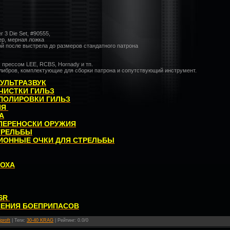
 3 Die Set, #90555,
ер, мерная ложка
ой после выстрела до размеров стандатного патрона
 прессом LEE, RCBS, Hornady и тп.
алибров, комплектующие для сборки патрона и сопутствующий инструмент.
 УЛЬТРАЗВУК
ЧИСТКИ ГИЛЬЗ
ПОЛИРОВКИ ГИЛЬЗ
ИЯ
А
 ПЕРЕНОСКИ ОРУЖИЯ
ТРЕЛЬБЫ
ИОННЫЕ ОЧКИ ДЛЯ СТРЕЛЬБЫ
РОХА
SR
НЕНИЯ БОЕПРИПАСОВ
iproft
|
Теги
:
30-40 KRAG
|
Рейтинг
:
0.0
/
0