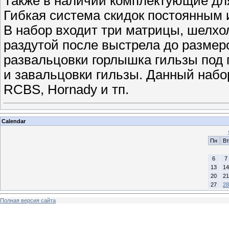
Также в наличии комплектующие дл
Гибкая система скидок постоянным 
В набор входит три матрицы, шелхо
раздутой после выстрела до размеро
развальцовки горлышка гильзы под п
и завальцовки гильзы. Данный набо
RCBS, Hornady и тп.
Calendar
Пн
Вт
6
7
13
14
20
21
27
28
Полная версия сайта