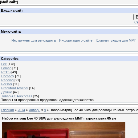
[
Мой сайт
]
Вход на сайт
В
Ст
Меню сайта
Инструмент для релоадинга
Информация о сайте
Комплектующие для ММГ
Categories
Lee
[178]
Lyman
[71]
RCBS
[49]
Hornady
[71]
Redding
[21]
Forster
[11]
Frankford Arsenal
[14]
Другие
[47]
Товары с Aliexpress
[25]
Товары от проверенных продавцов надлежащего качества.
Главная
»
2014
»
Январь
»
9
» Набор матриц Lee 40 S&W для релоадинга ММГ патрона 
Набор матриц Lee 40 S&W для релоадинга ММГ патрона цена 65 у.е