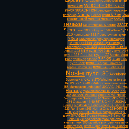
Lapua
PPU
E-Tip
Custom Competition
WOODLEIGH
пуля 7мм
25 ACP
380ACP
H&N
25ACP
релоадинг нарезных
Norma
пули 6. 5мм
.264
патронов
Scenar
кинетический молоток Hornady
SAECO
гильза
32ACP
Кинетический молоток
Sierra
пуля
пуля .303 Brit
пуля .358
Wilson
пули
.310
хронограф
S&B
Пресс Lyman
9.3мм
калибровка
депулер
шелходер
Varmageddon
Ballistic Tip Hunting
5
пуля .323
Creedmoor
338 Federal
RCBS X
Lyman .223
MTM
пуля .404 Jeffery
пуля .416
пуля .22
пуля .458
Partition
Bonded Solid
7.62*25
Base
триммер
Starline
30-40
.366
пуля .338
пуля .375
расширитель
пуля .243
горлышка гтльзы
Ballistic Tip
Nosler
пуля .30
Accubond
капсюль
Воронка
270 Winchester
forster
8х68S
.277
30-40 KRAG
гильзы
пулелейка
458
Микрометр цифровой
300AAC
.243
пули
Hornady
пули винтовочные
Speer
PPU
338
300 AAC Blackout
Speer HPBT
Nosler
Varmagedon
Nosler E-TIP
Nosler RDF
Sierra
.264
Gexagon
44-40
357 SIG
44 RUSSIAN
Barnes
Nosler AccuBond
Гильза .38 short Colt
223 Remington
243
Norma Orix
22 HORNET
RDF
223
SST HORNADY
латунь
новая
50
штук
$IMAGE1$ Гильза Hornady 6.8 мм Remi
цена 60 у.е
под боксер
пули для охоты
купить
пуля 308 калибра
винтовочные пули
Hornady HAP
9mm Luger
Пуля RWS Scorion