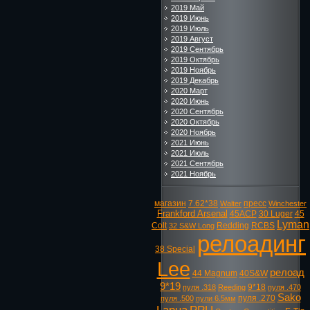
2019 Май
2019 Июнь
2019 Июль
2019 Август
2019 Сентябрь
2019 Октябрь
2019 Ноябрь
2019 Декабрь
2020 Март
2020 Июнь
2020 Сентябрь
2020 Октябрь
2020 Ноябрь
2021 Июнь
2021 Июль
2021 Сентябрь
2021 Ноябрь
магазин
7.62*38
пресс
Walter
Winchester
Frankford Arsenal
45ACP
30 Luger
45
Lyman
Colt
Redding
RCBS
32 S&W Long
релоадинг
38 Special
Lee
релоад
44 Magnum
40S&W
9*19
9*18
пуля .318
Reeding
пуля .470
Sako
пуля .270
пуля .500
пули 6.5мм