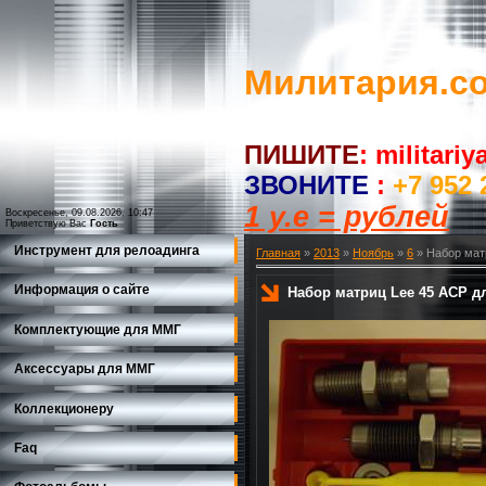
Милитария.c
ПИШИТЕ
:
militari
ЗВОНИТЕ
:
+7 952 
1 у.е = рублей
Воскресенье, 09.08.2026, 10:47
Приветствую Вас
Гость
Инструмент для релоадинга
Главная
»
2013
»
Ноябрь
»
6
» Набор матр
Информация о сайте
Набор матриц Lee 45 ACP дл
Комплектующие для ММГ
Аксессуары для ММГ
Коллекционеру
Faq