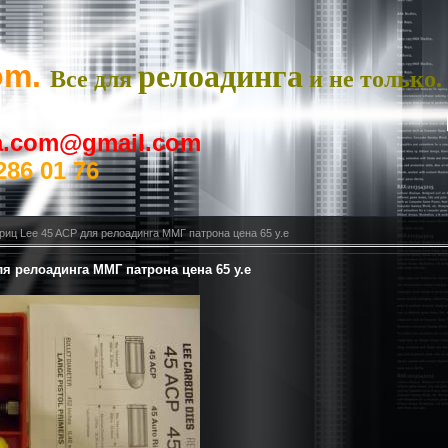
om.
релоадинга
Все для
и не только.
ya.com@gmail.com
286 01 76
иц Lee 45 ACP для релоадинга ММГ патрона цена 65 у.е
я релоадинга ММГ патрона цена 65 у.е