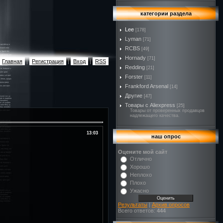
категории раздела
Lee
[178]
Lyman
[71]
RCBS
[49]
Hornady
[71]
Главная
|
Регистрация
|
Вход
|
RSS
Redding
[21]
Forster
[11]
Frankford Arsenal
[14]
Другие
[47]
Товары с Aliexpress
[25]
Товары от проверенных продавцов
надлежащего качества.
13:03
наш опрос
Оцените мой сайт
Отлично
Хорошо
Неплохо
Плохо
Ужасно
Результаты
|
Архив опросов
Всего ответов:
444