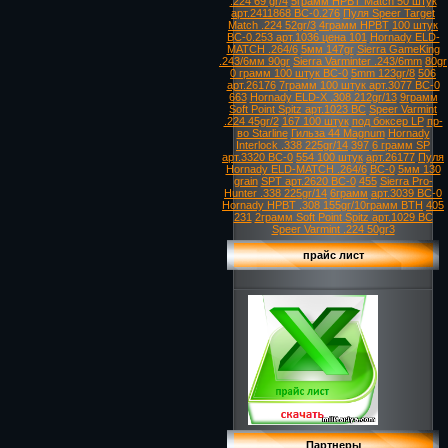
.224 69 gr/4
5грамм HPBT Match 50 штук
арт.2411868 ВС-0.276
Пуля Speer Target
Match .224 52gr/3
4грамм HPBT
100 штук
ВС-0.253 арт.1036 цена 101
Hornady ELD-
MATCH .264/6
5мм 147gr
Sierra GameKing
.243/6мм 90gr
Sierra Varminter .243/6mm
80gr
0 грамм 100 штук ВС-0
5mm 123gr/8
506
арт.26176
7грамм 100 штук арт.3077 ВС-0
663
Hornady ELD-X .308 212gr/13
9грамм
Soft Point Spitz арт.1023 ВС
Speer Varmint
.224 45gr/2
167 100 штук
под боксер LP
пр-
во Starline
Гильза 44 Magnum
Hornady
Interlock .338 225gr/14
397
6 грамм SP
арт.3320 ВС-0
554 100 штук
арт.26177
Пуля
Hornady ELD-MATCH .264/6
ВС-0
5мм 130
grain
SPT арт.2620 ВС-0
455
Sierra Pro-
Hunter .338 225gr/14
6грамм
арт.3039 ВС-0
Hornady HPBT .308 155gr/10грамм BTH
405
231
2грамм Soft Point Spitz арт.1029 ВС
Speer Varmint .224 50gr3
прайс лист
Партнеры