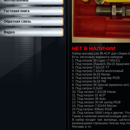
Фотоальбомы
Гостевая книга
Обратная связь
Видео
НЕТ В НАЛИЧИИ
Набор матриц Lee 45 ACP для сборки
Есть несколько варианта наборов:
1. Под патрон 30 Luger (7.65х21)
2. Под патрон 25auto(6.35х15 Браунинг
3. Под патрон 7.62х25 ТТ
4. Под патрон 7.62х54 молотковый
5. Под патрон 9х19 Люгер
6. Под патрон 8х57 маузер RGB
7. Под патрон 9х18 ПМ
8. Под патрон 38 Special (времено нет)
9. Под патрон 9,3х62
10. Под патрон 7,62х38 Наган
11. Под патрон 32 АСР
12. Под патрон 38 Auto
13. Под патрон 30-06 spring RGB
14. Под патрон 7,62х54 Мосин
15 Под патрон 308win RGB
16. Под патрон S&W Long и другие. Уто
Также в наличии комплектующие для с
В набор входит три матрицы, шелхол
развальцовки горлышка гильзы под по
Hornady и тп.