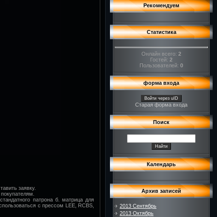
Рекомендуем
Статистика
Онлайн всего:
2
Гостей:
2
Пользователей:
0
форма входа
Войти через uID
Старая форма входа
Поиск
Календарь
тавить заявку.
Архив записей
 покупателям.
стандатного патрона б. матрица для
использоваться с прессом LEE, RCBS,
2013 Сентябрь
2013 Октябрь