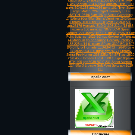
Match 50 штук
арт.2411868 ВС-0.276
Пуля
RWS Scorion .224 69 gr/4
4грамм HPBT
100
штук ВС-0.253 арт.1036 цена 101
Пуля Speer
Target Match .224 52gr/3
Hornady ELD-
MATCH .264/6
5мм 147gr
Sierra GameKing
.243/6мм 90gr
80gr
Sierra Varminter .243/6mm
0 грамм 100 штук ВС-0
5mm 123gr/8
506
арт.26176
Hornady ELD-X .308 212gr/13
663
7грамм 100 штук арт.3077 ВС-0
Speer
Varmint .224 45gr/2
167 100 штук
9грамм Soft
Point Spitz арт.1023 ВС
под боксер LP
Гильза
44 Magnum
пр-во Starline
Hornady Interlock
.338 225gr/14
6 грамм SP арт.3320 ВС-0
397
ВС-0
Пуля Hornady ELD-MATCH .264/6
5мм
130 grain
554 100 штук
арт.26177
6грамм
Sierra Pro-Hunter .338 225gr/14
SPT арт.2620
ВС-0
455
Hornady HPBT .308 155gr/10грамм
BTH
405
арт.3039 ВС-0
231
Speer Varmint
.224 50gr3
2грамм Soft Point Spitz арт.1029
ВС
прайс лист
Партнеры