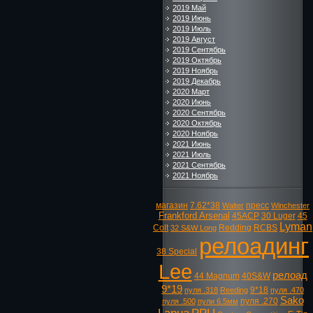
2019 Май
2019 Июнь
2019 Июль
2019 Август
2019 Сентябрь
2019 Октябрь
2019 Ноябрь
2019 Декабрь
2020 Март
2020 Июнь
2020 Сентябрь
2020 Октябрь
2020 Ноябрь
2021 Июнь
2021 Июль
2021 Сентябрь
2021 Ноябрь
магазин
7.62*38
пресс
Walter
Winchester
Frankford Arsenal
45ACP
30 Luger
45
Lyman
Colt
Redding
RCBS
32 S&W Long
релоадинг
38 Special
Lee
релоад
44 Magnum
40S&W
9*19
9*18
пуля .318
Reeding
пуля .470
Sako
пуля .270
пуля .500
пули 6.5мм