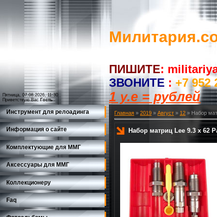
Милитария.c
ПИШИТЕ
:
militari
ЗВОНИТЕ
:
+7 952 
1 у.е = рублей
Пятница, 07.08.2026, 11:30
Приветствую Вас
Гость
Инструмент для релоадинга
Главная
»
2019
»
Август
»
12
» Набор матр
Информация о сайте
Набор матриц Lee 9.3 x 62 Pa
Комплектующие для ММГ
Аксессуары для ММГ
Коллекционеру
Faq