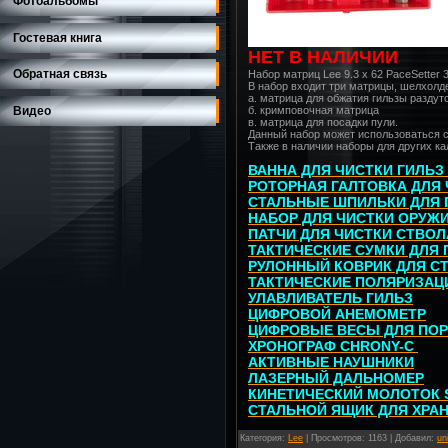
Фотоальбомы
Гостевая книга
НЕТ В НАЛИЧИИ
Обратная связь
Набор матриц Lee 9.3 x 62 PaceSetter 3
В набор входит три матрицы, шелхолд
а. матрица для обжатия гильзы раздут
Видео
б. кримповочная матрица
в. матрица для посадки пули.
Данный набор может использоваться с
Также в наличии наборы для других к
ВАННА ДЛЯ ЧИСТКИ ГИЛЬЗ
РОТОРНАЯ ГАЛТОВКА ДЛЯ 
СТАЛЬНЫЕ ШПИЛЬКИ ДЛЯ 
НАБОР ДЛЯ ЧИСТКИ ОРУЖ
ПАТЧИ ДЛЯ ЧИСТКИ СТВОЛ
ТАКТИЧЕСКИЕ СУМКИ ДЛЯ
РУЛОННЫЙ КОВРИК ДЛЯ С
ТАКТИЧЕСКИЕ ПОЛЯРИЗАЦ
УЛАВЛИВАТЕЛЬ ГИЛЬЗ
ЦИФРОВОЙ АНЕМОМЕТР
ЦИФРОВЫЕ ВЕСЫ ДЛЯ ПО
ХРОНОГРАФ CHRONY-C
АКТИВНЫЕ НАУШНИКИ
ЛАЗЕРНЫЙ ДАЛЬНОМЕР
КИНЕТИЧЕСКИЙ МОЛОТОК 
СТАЛЬНОЙ ЯЩИК ДЛЯ ХРА
Категория
:
Lee
|
Просмотров
: 1163 |
Добавил
:
un