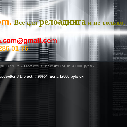
om.
релоадинга
Все для
и не только.
ya.com@gmail.com
286 01 76
иц Lee 9.3 x 62 PaceSetter 3 Die Set, #:90654, цена 17000 рублей
ceSetter 3 Die Set, #:90654, цена 17000 рублей