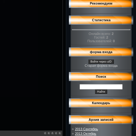
Рекомендуем
Статистика
Онлайн всего:
2
Гостей:
2
Пользователей:
0
форма входа
Войти через uID
Старая форма входа
Поиск
Календарь
Архив записей
2013 Сентябрь
2013 Октябрь