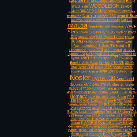
Lapua
PPU
E-Tip
Custom Competition
WOODLEIGH
пуля 7мм
25 ACP
380ACP
H&N
25ACP
релоадинг нарезных
Norma
.264
пули 6. 5мм
патронов
Scenar
кинетический молоток Hornady
SAECO
гильза
32ACP
Кинетический молоток
Sierra
пуля
пуля .303 Brit
пуля .358
Wilson
пули
.310
хронограф
S&B
Пресс Lyman
9.3мм
калибровка
депулер
шелходер
Varmageddon
Ballistic Tip Hunting
5
пуля .323
Creedmoor
338 Federal
RCBS X
Lyman .223
MTM
пуля .404 Jeffery
пуля .416
пуля .22
пуля .458
Partition
триммер
7.62*25
Bonded Solid Base
Starline
30-40
пуля .338
пуля .375
.366
расширитель
пуля .243
горлышка гтльзы
Ballistic Tip
Nosler
пуля .30
Accubond
капсюль
Воронка
270 Winchester
forster
8х68S
.277
30-40 KRAG
гильзы
пулелейка
458
Микрометр цифровой
300AAC
.243
пули
Hornady
пули винтовочные
Speer
PPU
338
300 AAC Blackout
Speer HPBT
Nosler
Varmagedon
Nosler E-TIP
Nosler RDF
Sierra
.264
Gexagon
44-40
357 SIG
44 RUSSIAN
Barnes
Nosler AccuBond
Гильза .38 short Colt
223 Remington
243
Norma Orix
22 HORNET
RDF
223
SST HORNADY
50 штук
латунь
новая
$IMAGE1$ Гильза Hornady 6.8 мм
Remi
цена 60 у.е
под боксер
пули для охоты
купить
пуля 308 калибра
винтовочные пули
9mm Luger
Hornady HAP
5грамм HPBT