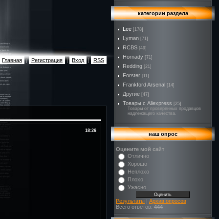
категории раздела
Lee
[178]
Lyman
[71]
RCBS
[49]
Hornady
[71]
Главная
|
Регистрация
|
Вход
|
RSS
Redding
[21]
Forster
[11]
Frankford Arsenal
[14]
Другие
[47]
Товары с Aliexpress
[25]
Товары от проверенных продавцов
надлежащего качества.
18:26
наш опрос
Оцените мой сайт
Отлично
Хорошо
Неплохо
Плохо
Ужасно
Результаты
|
Архив опросов
Всего ответов:
444