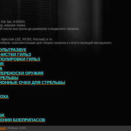
 Die Set, #:90654,
ер, мерная ложка
ой после выстрела до размеров стандатного патрона
 прессом LEE, RCBS, Hornady и тп.
алибров, комплектующие для сборки патрона и сопутствующий инструмент.
 УЛЬТРАЗВУК
ЧИСТКИ ГИЛЬЗ
ПОЛИРОВКИ ГИЛЬЗ
ИЯ
А
 ПЕРЕНОСКИ ОРУЖИЯ
ТРЕЛЬБЫ
ИОННЫЕ ОЧКИ ДЛЯ СТРЕЛЬБЫ
РОХА
SR
НЕНИЯ БОЕПРИПАСОВ
iproft
|
Рейтинг
:
0.0
/
0