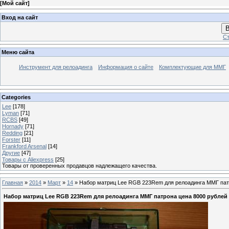
[
Мой сайт
]
Вход на сайт
В
Ст
Меню сайта
Инструмент для релоадинга
Информация о сайте
Комплектующие для ММГ
Categories
Lee
[178]
Lyman
[71]
RCBS
[49]
Hornady
[71]
Redding
[21]
Forster
[11]
Frankford Arsenal
[14]
Другие
[47]
Товары с Aliexpress
[25]
Товары от проверенных продавцов надлежащего качества.
Главная
»
2014
»
Март
»
14
» Набор матриц Lee RGB 223Rem для релоадинга ММГ пат
Набор матриц Lee RGB 223Rem для релоадинга ММГ патрона цена 8000 рублей