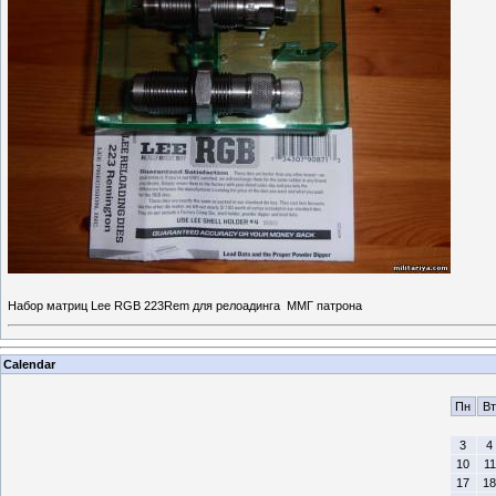
Набор матриц Lee RGB 223Rem для релоадинга ММГ патрона
Calendar
Пн
Вт
3
4
10
11
17
18