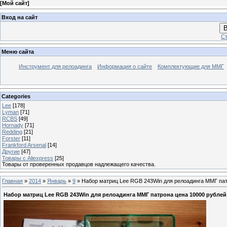
[
Мой сайт
]
Вход на сайт
В
Ст
Меню сайта
Инструмент для релоадинга
Информация о сайте
Комплектующие для ММГ
Categories
Lee
[178]
Lyman
[71]
RCBS
[49]
Hornady
[71]
Redding
[21]
Forster
[11]
Frankford Arsenal
[14]
Другие
[47]
Товары с Aliexpress
[25]
Товары от проверенных продавцов надлежащего качества.
Главная
»
2014
»
Январь
»
9
» Набор матриц Lee RGB 243Win для релоадинга ММГ пат
Набор матриц Lee RGB 243Win для релоадинга ММГ патрона цена 10000 рублей